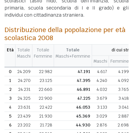
scolastici (asilo nido, scuola dell'infanzia, scuola
primaria, scuola secondaria di I e II grado) e gli
individui con cittadinanza straniera.
Distribuzione della popolazione per età
scolastica 2008
Età
Totale
Totale
Totale
di cui stran
Maschi
Femmine
Maschi+Femmine
Maschi
Femmine
0
24.209
22.982
47.191
4.617
4.199
1
24.270
23.125
47.395
4.240
4.092
2
24.231
22.660
46.891
4.032
3.765
3
24.325
22.900
47.225
3.679
3.418
4
23.631
22.422
46.053
3.133
3.041
5
23.439
21.930
45.369
3.029
2.887
6
23.202
21.728
44.930
2.876
2.698