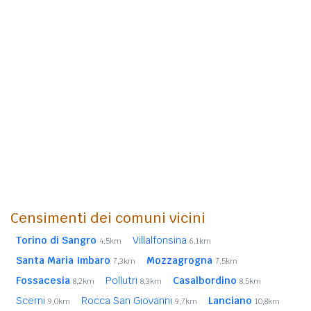
Censimenti dei comuni vicini
Torino di Sangro
Villalfonsina
4,5km
6,1km
Santa Maria Imbaro
Mozzagrogna
7,3km
7,5km
Fossacesia
Pollutri
Casalbordino
8,2km
8,3km
8,5km
Scerni
Rocca San Giovanni
Lanciano
9,0km
9,7km
10,8km