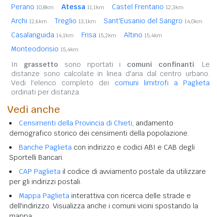
Perano
Atessa
Castel Frentano
10,8km
11,1km
12,3km
Archi
Treglio
Sant'Eusanio del Sangro
12,6km
13,1km
14,0km
Casalanguida
Frisa
Altino
14,1km
15,2km
15,4km
Monteodorisio
15,4km
In
grassetto
sono riportati i
comuni confinanti
. Le
distanze sono calcolate in linea d'aria dal centro urbano.
Vedi l'elenco completo dei
comuni limitrofi a Paglieta
ordinati per distanza.
Vedi anche
Censimenti della Provincia di Chieti
, andamento
demografico storico dei censimenti della popolazione.
Banche Paglieta
con indirizzo e codici ABI e CAB degli
Sportelli Bancari.
CAP Paglieta
il codice di avviamento postale da utilizzare
per gli indirizzi postali.
Mappa Paglieta
interattiva con ricerca delle strade e
dell'indirizzo. Visualizza anche i comuni vicini spostando la
mappa.