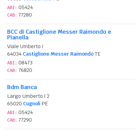
05424
ABI:
77280
CAB:
BCC di Castiglione Messer Raimondo e
Pianella
Viale Umberto I
64034
Castiglione Messer Raimondo
TE
08473
ABI:
76820
CAB:
Bdm Banca
Largo Umberto I 2
65020
Cugnoli
PE
05424
ABI:
77290
CAB: