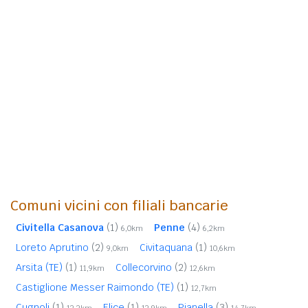
Comuni vicini con filiali bancarie
Civitella Casanova
(1)
Penne
(4)
6,0km
6,2km
Loreto Aprutino
(2)
Civitaquana
(1)
9,0km
10,6km
Arsita (TE)
(1)
Collecorvino
(2)
11,9km
12,6km
Castiglione Messer Raimondo (TE)
(1)
12,7km
Cugnoli
(1)
Elice
(1)
Pianella
(3)
13,3km
13,9km
14,7km