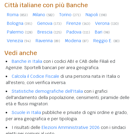
Città italiane con più Banche
Roma
Milano
Torino
Napoli
(853)
(582)
(271)
(198)
Bologna
Genova
Firenze
Verona
(191)
(173)
(163)
(130)
Palermo
Brescia
Padova
Bari
(128)
(125)
(111)
(98)
Venezia
Ravenna
Modena
Reggio E.
(94)
(89)
(87)
(80)
Vedi anche
Banche in Italia
con i codici ABI e CAB delle Filiali ed
Agenzie. Sportelli bancari per area geografica.
Calcola il Codice Fiscale
di una persona nata in Italia o
all'estero, con verifica inversa.
Statistiche demografiche dell'Italia
con i grafici
dell'andamento della popolazione, censimenti, piramide delle
età e flussi migratori.
Scuole in Italia
pubbliche e private di ogni ordine e grado,
per area geografica e per tipologia.
I risultati delle
Elezioni Amministrative 2026
con i sindaci
eletti nei comuni al voto.