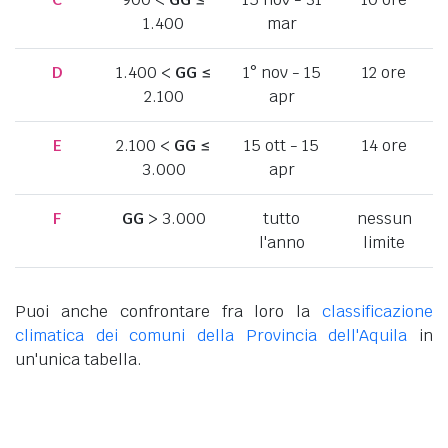
1.400
mar
D
1.400 <
GG
≤
1° nov - 15
12 ore
2.100
apr
E
2.100 <
GG
≤
15 ott - 15
14 ore
3.000
apr
F
GG
> 3.000
tutto
nessun
l'anno
limite
Puoi anche confrontare fra loro la
classificazione
climatica dei comuni della Provincia dell'Aquila
in
un'unica tabella.