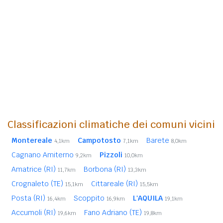
Classificazioni climatiche dei comuni vicini
Montereale
Campotosto
Barete
4,1km
7,1km
8,0km
Cagnano Amiterno
Pizzoli
9,2km
10,0km
Amatrice (RI)
Borbona (RI)
11,7km
13,3km
Crognaleto (TE)
Cittareale (RI)
15,1km
15,5km
Posta (RI)
Scoppito
L'AQUILA
16,4km
16,9km
19,1km
Accumoli (RI)
Fano Adriano (TE)
19,6km
19,8km