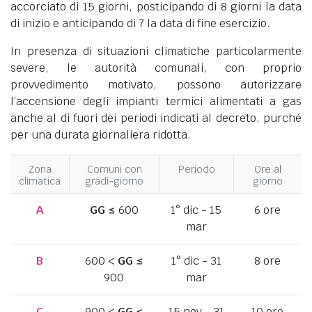
accorciato di 15 giorni, posticipando di 8 giorni la data
di inizio e anticipando di 7 la data di fine esercizio.
In presenza di situazioni climatiche particolarmente
severe, le autorità comunali, con proprio
provvedimento motivato, possono autorizzare
l’accensione degli impianti termici alimentati a gas
anche al di fuori dei periodi indicati al decreto, purché
per una durata giornaliera ridotta.
Zona
Comuni con
Periodo
Ore al
climatica
gradi-giorno
giorno
A
GG
≤ 600
1° dic - 15
6 ore
mar
B
600 <
GG
≤
1° dic - 31
8 ore
900
mar
C
900 <
GG
≤
15 nov - 31
10 ore