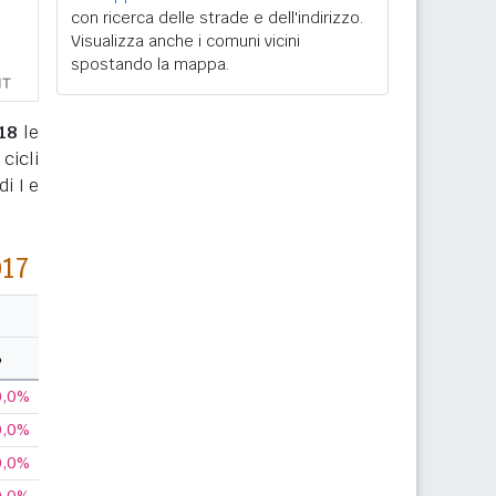
con ricerca delle strade e dell'indirizzo.
Visualizza anche i comuni vicini
spostando la mappa.
18
le
cicli
i I e
017
%
0,0%
0,0%
0,0%