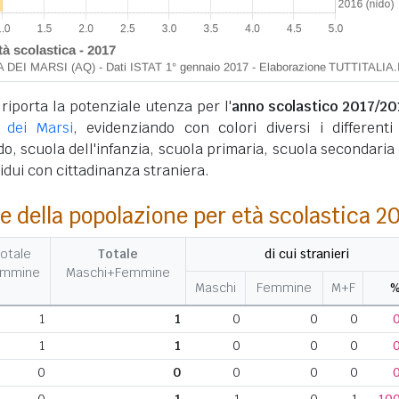
 riporta la potenziale utenza per l'
anno scolastico 2017/20
 dei Marsi
, evidenziando con colori diversi i differenti 
ido, scuola dell'infanzia, scuola primaria, scuola secondaria d
ividui con cittadinanza straniera.
e della popolazione per età scolastica 2
otale
Totale
di cui stranieri
emmine
Maschi+Femmine
Maschi
Femmine
M+F
1
1
0
0
0
1
1
0
0
0
0
0
0
0
0