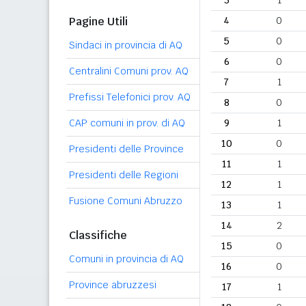
3
1
Pagine Utili
4
0
5
0
Sindaci in provincia di AQ
6
0
Centralini Comuni prov. AQ
7
1
Prefissi Telefonici prov. AQ
8
0
CAP comuni in prov. di AQ
9
1
10
0
Presidenti delle Province
11
1
Presidenti delle Regioni
12
1
Fusione Comuni Abruzzo
13
1
14
2
Classifiche
15
0
Comuni in provincia di AQ
16
0
Province abruzzesi
17
1