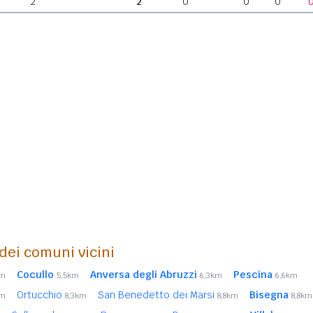
2
2
0
0
0
 dei comuni vicini
Cocullo
Anversa degli Abruzzi
Pescina
km
5,5km
6,3km
6,6km
Ortucchio
San Benedetto dei Marsi
Bisegna
km
8,3km
8,8km
8,8km