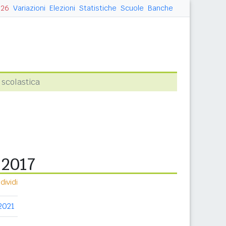
026
Variazioni
Elezioni
Statistiche
Scuole
Banche
 scolastica
 2017
ividi
2021
2022
2023
2024
2025