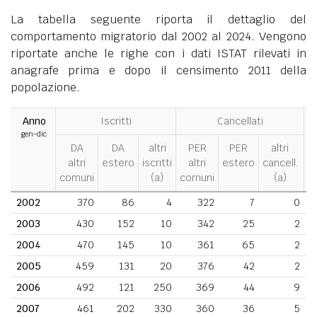
La tabella seguente riporta il dettaglio del
comportamento migratorio dal 2002 al 2024. Vengono
riportate anche le righe con i dati ISTAT rilevati in
anagrafe prima e dopo il censimento 2011 della
popolazione.
Anno
Iscritti
Cancellati
gen-dic
M
DA
DA
altri
PER
PER
altri
altri
estero
iscritti
altri
estero
cancell.
comuni
(a)
comuni
(a)
2002
370
86
4
322
7
0
2003
430
152
10
342
25
2
2004
470
145
10
361
65
2
2005
459
131
20
376
42
2
2006
492
121
250
369
44
9
2007
461
202
330
360
36
5