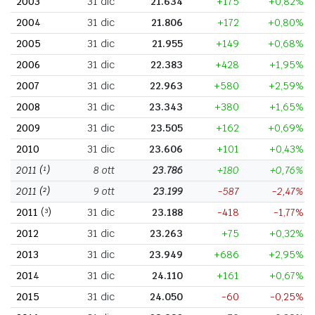
2003
31 dic
21.634
+175
+0,82%
2004
31 dic
21.806
+172
+0,80%
2005
31 dic
21.955
+149
+0,68%
2006
31 dic
22.383
+428
+1,95%
2007
31 dic
22.963
+580
+2,59%
2008
31 dic
23.343
+380
+1,65%
2009
31 dic
23.505
+162
+0,69%
2010
31 dic
23.606
+101
+0,43%
2011
(¹)
8 ott
23.786
+180
+0,76%
2011
(²)
9 ott
23.199
-587
-2,47%
2011
(³)
31 dic
23.188
-418
-1,77%
2012
31 dic
23.263
+75
+0,32%
2013
31 dic
23.949
+686
+2,95%
2014
31 dic
24.110
+161
+0,67%
2015
31 dic
24.050
-60
-0,25%