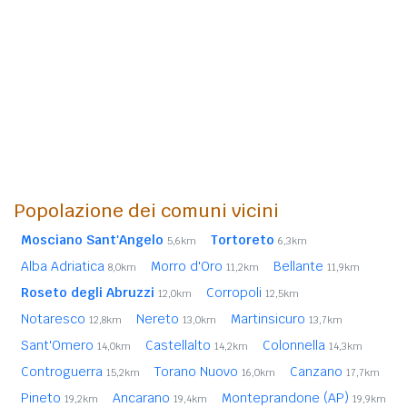
Popolazione dei comuni vicini
Mosciano Sant'Angelo
Tortoreto
5,6km
6,3km
Alba Adriatica
Morro d'Oro
Bellante
8,0km
11,2km
11,9km
Roseto degli Abruzzi
Corropoli
12,0km
12,5km
Notaresco
Nereto
Martinsicuro
12,8km
13,0km
13,7km
Sant'Omero
Castellalto
Colonnella
14,0km
14,2km
14,3km
Controguerra
Torano Nuovo
Canzano
15,2km
16,0km
17,7km
Pineto
Ancarano
Monteprandone (AP)
19,2km
19,4km
19,9km