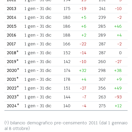
2013
1 gen - 31 dic
175
-19
241
-10
2014
1 gen - 31 dic
180
+5
239
-2
2015
1 gen - 31 dic
186
+6
285
+46
2016
1 gen - 31 dic
188
+2
289
+4
2017
1 gen - 31 dic
166
-22
287
-2
2018*
1 gen - 31 dic
152
-14
287
0
2019*
1 gen - 31 dic
142
-10
260
-27
2020*
1 gen - 31 dic
174
+32
298
+38
2021*
1 gen - 31 dic
178
+4
307
+9
2022*
1 gen - 31 dic
151
-27
356
+49
2023*
1 gen - 31 dic
144
-7
263
-93
2024*
1 gen - 31 dic
140
-4
275
+12
(¹) bilancio demografico pre-censimento 2011 (dal 1 gennaio
al 8 ottobre)