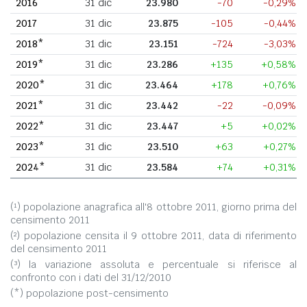
2016
31 dic
23.980
-70
-0,29%
2017
31 dic
23.875
-105
-0,44%
2018*
31 dic
23.151
-724
-3,03%
2019*
31 dic
23.286
+135
+0,58%
2020*
31 dic
23.464
+178
+0,76%
2021*
31 dic
23.442
-22
-0,09%
2022*
31 dic
23.447
+5
+0,02%
2023*
31 dic
23.510
+63
+0,27%
2024*
31 dic
23.584
+74
+0,31%
(¹) popolazione anagrafica all'8 ottobre 2011, giorno prima del
censimento 2011
(²) popolazione censita il 9 ottobre 2011, data di riferimento
del censimento 2011
(³) la variazione assoluta e percentuale si riferisce al
confronto con i dati del 31/12/2010
(*) popolazione post-censimento