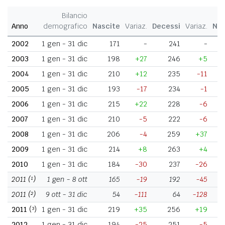
Bilancio
Anno
demografico
Nascite
Variaz.
Decessi
Variaz.
Nat
2002
1 gen - 31 dic
171
-
241
-
2003
1 gen - 31 dic
198
+27
246
+5
2004
1 gen - 31 dic
210
+12
235
-11
2005
1 gen - 31 dic
193
-17
234
-1
2006
1 gen - 31 dic
215
+22
228
-6
2007
1 gen - 31 dic
210
-5
222
-6
2008
1 gen - 31 dic
206
-4
259
+37
2009
1 gen - 31 dic
214
+8
263
+4
2010
1 gen - 31 dic
184
-30
237
-26
2011
(¹)
1 gen - 8 ott
165
-19
192
-45
2011
(²)
9 ott - 31 dic
54
-111
64
-128
2011
(³)
1 gen - 31 dic
219
+35
256
+19
2012
1 gen - 31 dic
194
-25
251
-5