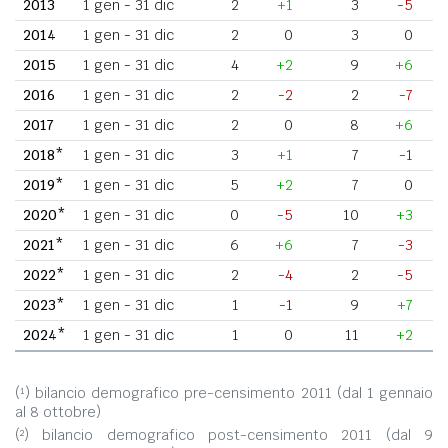
2013
1 gen - 31 dic
2
+1
3
-5
2014
1 gen - 31 dic
2
0
3
0
2015
1 gen - 31 dic
4
+2
9
+6
2016
1 gen - 31 dic
2
-2
2
-7
2017
1 gen - 31 dic
2
0
8
+6
2018*
1 gen - 31 dic
3
+1
7
-1
2019*
1 gen - 31 dic
5
+2
7
0
2020*
1 gen - 31 dic
0
-5
10
+3
2021*
1 gen - 31 dic
6
+6
7
-3
2022*
1 gen - 31 dic
2
-4
2
-5
2023*
1 gen - 31 dic
1
-1
9
+7
2024*
1 gen - 31 dic
1
0
11
+2
(¹) bilancio demografico pre-censimento 2011 (dal 1 gennaio
al 8 ottobre)
(²) bilancio demografico post-censimento 2011 (dal 9