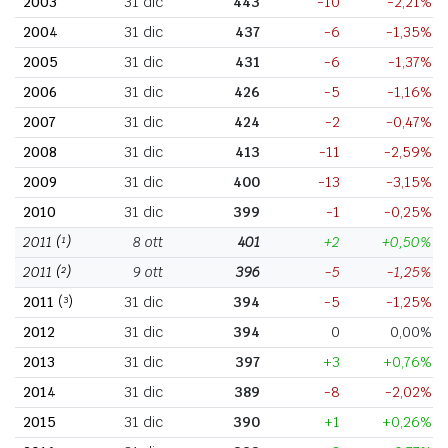
2003
31 dic
443
-10
-2,21%
2004
31 dic
437
-6
-1,35%
2005
31 dic
431
-6
-1,37%
2006
31 dic
426
-5
-1,16%
2007
31 dic
424
-2
-0,47%
2008
31 dic
413
-11
-2,59%
2009
31 dic
400
-13
-3,15%
2010
31 dic
399
-1
-0,25%
2011
(¹)
8 ott
401
+2
+0,50%
2011
(²)
9 ott
396
-5
-1,25%
2011
(³)
31 dic
394
-5
-1,25%
2012
31 dic
394
0
0,00%
2013
31 dic
397
+3
+0,76%
2014
31 dic
389
-8
-2,02%
2015
31 dic
390
+1
+0,26%