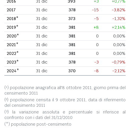
2016
31 dic
393
+3
+0,77%
2017
31 dic
378
-15
-3,82%
2018*
31 dic
373
-5
-1,32%
2019*
31 dic
381
+8
+2,14%
2020*
31 dic
381
0
0,00%
2021*
31 dic
381
0
0,00%
2022*
31 dic
381
0
0,00%
2023*
31 dic
378
-3
-0,79%
2024*
31 dic
370
-8
-2,12%
(¹) popolazione anagrafica all'8 ottobre 2011, giorno prima del
censimento 2011
(²) popolazione censita il 9 ottobre 2011, data di riferimento
del censimento 2011
(³) la variazione assoluta e percentuale si riferisce al
confronto con i dati del 31/12/2010
(*) popolazione post-censimento