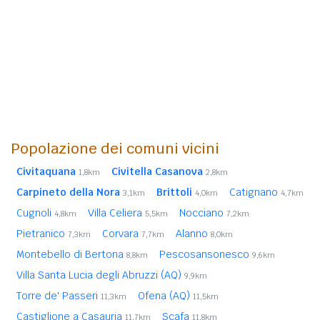
Popolazione dei comuni vicini
Civitaquana
Civitella Casanova
1,8km
2,8km
Carpineto della Nora
Brittoli
Catignano
3,1km
4,0km
4,7km
Cugnoli
Villa Celiera
Nocciano
4,8km
5,5km
7,2km
Pietranico
Corvara
Alanno
7,3km
7,7km
8,0km
Montebello di Bertona
Pescosansonesco
8,8km
9,6km
Villa Santa Lucia degli Abruzzi (AQ)
9,9km
Torre de' Passeri
Ofena (AQ)
11,3km
11,5km
Castiglione a Casauria
Scafa
11,7km
11,8km