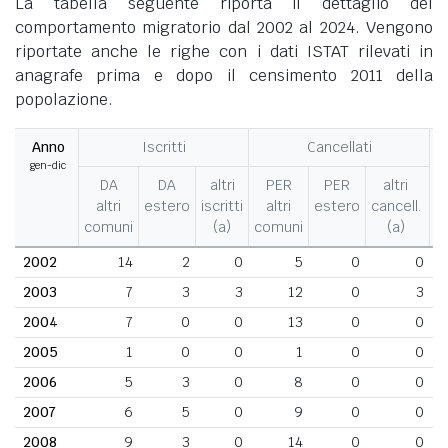
La tabella seguente riporta il dettaglio del
comportamento migratorio dal 2002 al 2024. Vengono
riportate anche le righe con i dati ISTAT rilevati in
anagrafe prima e dopo il censimento 2011 della
popolazione.
Anno
Iscritti
Cancellati
gen-dic
M
DA
DA
altri
PER
PER
altri
altri
estero
iscritti
altri
estero
cancell.
comuni
(a)
comuni
(a)
2002
14
2
0
5
0
0
2003
7
3
3
12
0
3
2004
7
0
0
13
0
0
2005
1
0
0
1
0
0
2006
5
3
0
8
0
0
2007
6
5
0
9
0
0
2008
9
3
0
14
0
0