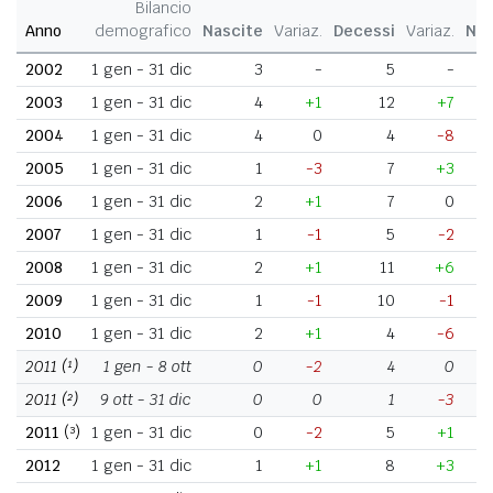
Bilancio
Anno
demografico
Nascite
Variaz.
Decessi
Variaz.
Nat
2002
1 gen - 31 dic
3
-
5
-
2003
1 gen - 31 dic
4
+1
12
+7
2004
1 gen - 31 dic
4
0
4
-8
2005
1 gen - 31 dic
1
-3
7
+3
2006
1 gen - 31 dic
2
+1
7
0
2007
1 gen - 31 dic
1
-1
5
-2
2008
1 gen - 31 dic
2
+1
11
+6
2009
1 gen - 31 dic
1
-1
10
-1
2010
1 gen - 31 dic
2
+1
4
-6
2011
(¹)
1 gen - 8 ott
0
-2
4
0
2011
(²)
9 ott - 31 dic
0
0
1
-3
2011
(³)
1 gen - 31 dic
0
-2
5
+1
2012
1 gen - 31 dic
1
+1
8
+3