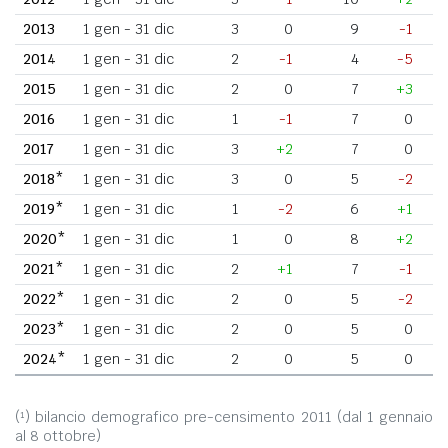
2013
1 gen - 31 dic
3
0
9
-1
2014
1 gen - 31 dic
2
-1
4
-5
2015
1 gen - 31 dic
2
0
7
+3
2016
1 gen - 31 dic
1
-1
7
0
2017
1 gen - 31 dic
3
+2
7
0
2018*
1 gen - 31 dic
3
0
5
-2
2019*
1 gen - 31 dic
1
-2
6
+1
2020*
1 gen - 31 dic
1
0
8
+2
2021*
1 gen - 31 dic
2
+1
7
-1
2022*
1 gen - 31 dic
2
0
5
-2
2023*
1 gen - 31 dic
2
0
5
0
2024*
1 gen - 31 dic
2
0
5
0
(¹) bilancio demografico pre-censimento 2011 (dal 1 gennaio
al 8 ottobre)