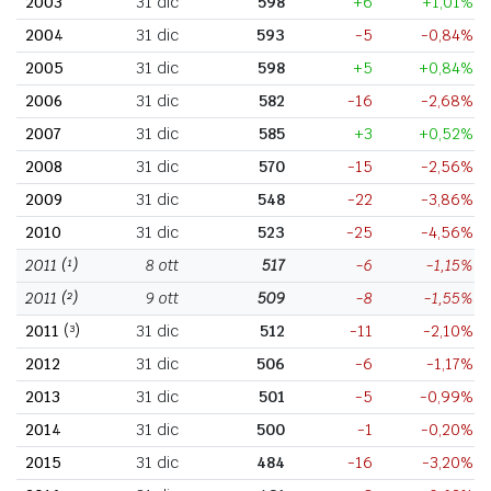
2003
31 dic
598
+6
+1,01%
2004
31 dic
593
-5
-0,84%
2005
31 dic
598
+5
+0,84%
2006
31 dic
582
-16
-2,68%
2007
31 dic
585
+3
+0,52%
2008
31 dic
570
-15
-2,56%
2009
31 dic
548
-22
-3,86%
2010
31 dic
523
-25
-4,56%
2011
(¹)
8 ott
517
-6
-1,15%
2011
(²)
9 ott
509
-8
-1,55%
2011
(³)
31 dic
512
-11
-2,10%
2012
31 dic
506
-6
-1,17%
2013
31 dic
501
-5
-0,99%
2014
31 dic
500
-1
-0,20%
2015
31 dic
484
-16
-3,20%