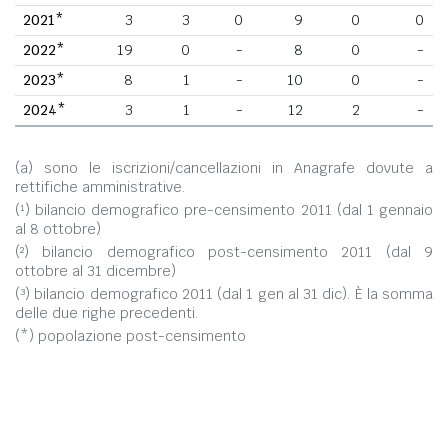
2021*
3
3
0
9
0
0
2022*
19
0
-
8
0
-
2023*
8
1
-
10
0
-
2024*
3
1
-
12
2
-
(a) sono le iscrizioni/cancellazioni in Anagrafe dovute a
rettifiche amministrative.
(¹) bilancio demografico pre-censimento 2011 (dal 1 gennaio
al 8 ottobre)
(²) bilancio demografico post-censimento 2011 (dal 9
ottobre al 31 dicembre)
(³) bilancio demografico 2011 (dal 1 gen al 31 dic). È la somma
delle due righe precedenti.
(*) popolazione post-censimento