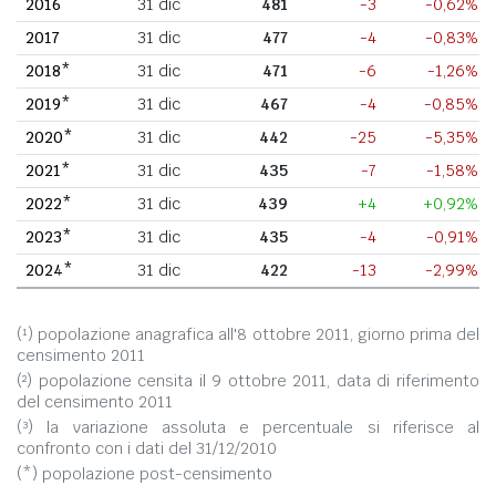
2016
31 dic
481
-3
-0,62%
2017
31 dic
477
-4
-0,83%
2018*
31 dic
471
-6
-1,26%
2019*
31 dic
467
-4
-0,85%
2020*
31 dic
442
-25
-5,35%
2021*
31 dic
435
-7
-1,58%
2022*
31 dic
439
+4
+0,92%
2023*
31 dic
435
-4
-0,91%
2024*
31 dic
422
-13
-2,99%
(¹) popolazione anagrafica all'8 ottobre 2011, giorno prima del
censimento 2011
(²) popolazione censita il 9 ottobre 2011, data di riferimento
del censimento 2011
(³) la variazione assoluta e percentuale si riferisce al
confronto con i dati del 31/12/2010
(*) popolazione post-censimento