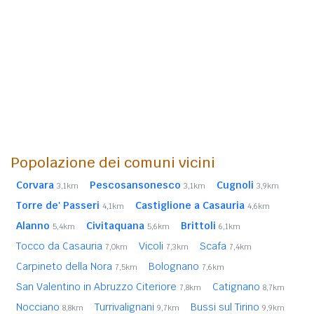
Popolazione dei comuni vicini
Corvara
Pescosansonesco
Cugnoli
3,1km
3,1km
3,9km
Torre de' Passeri
Castiglione a Casauria
4,1km
4,6km
Alanno
Civitaquana
Brittoli
5,4km
5,6km
6,1km
Tocco da Casauria
Vicoli
Scafa
7,0km
7,3km
7,4km
Carpineto della Nora
Bolognano
7,5km
7,6km
San Valentino in Abruzzo Citeriore
Catignano
7,8km
8,7km
Nocciano
Turrivalignani
Bussi sul Tirino
8,8km
9,7km
9,9km