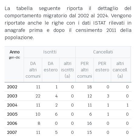
La tabella seguente riporta il dettaglio del
comportamento migratorio dal 2002 al 2024. Vengono
riportate anche le righe con i dati ISTAT rilevati in
anagrafe prima e dopo il censimento 2011 della
popolazione.
Anno
Iscritti
Cancellati
gen-dic
M
DA
DA
altri
PER
PER
altri
altri
estero
iscritti
altri
estero
cancell.
comuni
(a)
comuni
(a)
2002
11
1
0
18
0
0
2003
22
4
0
12
3
0
2004
11
2
0
11
1
1
2005
10
6
0
6
1
0
2006
8
0
0
16
0
0
2007
11
5
0
15
0
0