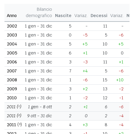
Bilancio
Anno
demografico
Nascite
Variaz.
Decessi
Variaz.
Nat
2002
1 gen - 31 dic
5
-
11
-
2003
1 gen - 31 dic
0
-5
5
-6
2004
1 gen - 31 dic
5
+5
10
+5
2005
1 gen - 31 dic
6
+1
10
0
2006
1 gen - 31 dic
3
-3
11
+1
2007
1 gen - 31 dic
7
+4
5
-6
2008
1 gen - 31 dic
1
-6
15
+10
2009
1 gen - 31 dic
3
+2
13
-2
2010
1 gen - 31 dic
1
-2
12
-1
2011
(¹)
1 gen - 8 ott
2
+1
6
-6
2011
(²)
9 ott - 31 dic
2
0
2
-4
2011
(³)
1 gen - 31 dic
4
+3
8
-4
2012
1 gen - 31 dic
3
-1
10
+2