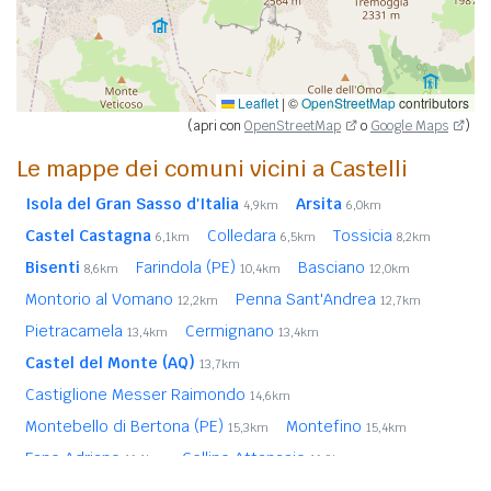
Leaflet
|
©
OpenStreetMap
contributors
(apri con
OpenStreetMap
o
Google Maps
)
Le mappe dei comuni vicini a Castelli
Isola del Gran Sasso d'Italia
Arsita
4,9km
6,0km
Castel Castagna
Colledara
Tossicia
6,1km
6,5km
8,2km
Bisenti
Farindola (PE)
Basciano
8,6km
10,4km
12,0km
Montorio al Vomano
Penna Sant'Andrea
12,2km
12,7km
Pietracamela
Cermignano
13,4km
13,4km
Castel del Monte (AQ)
13,7km
Castiglione Messer Raimondo
14,6km
Montebello di Bertona (PE)
Montefino
15,3km
15,4km
Fano Adriano
Cellino Attanasio
16,1km
16,3km
Santo Stefano di Sessanio (AQ)
16,9km