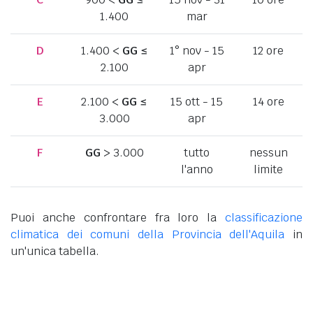
1.400
mar
D
1.400 <
GG
≤
1° nov - 15
12 ore
2.100
apr
E
2.100 <
GG
≤
15 ott - 15
14 ore
3.000
apr
F
GG
> 3.000
tutto
nessun
l'anno
limite
Puoi anche confrontare fra loro la
classificazione
climatica dei comuni della Provincia dell'Aquila
in
un'unica tabella.