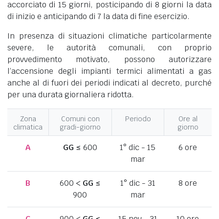
accorciato di 15 giorni, posticipando di 8 giorni la data
di inizio e anticipando di 7 la data di fine esercizio.
In presenza di situazioni climatiche particolarmente
severe, le autorità comunali, con proprio
provvedimento motivato, possono autorizzare
l’accensione degli impianti termici alimentati a gas
anche al di fuori dei periodi indicati al decreto, purché
per una durata giornaliera ridotta.
Zona
Comuni con
Periodo
Ore al
climatica
gradi-giorno
giorno
A
GG
≤ 600
1° dic - 15
6 ore
mar
B
600 <
GG
≤
1° dic - 31
8 ore
900
mar
C
900 <
GG
≤
15 nov - 31
10 ore