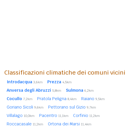
Classificazioni climatiche dei comuni vicini
Introdacqua
Prezza
3,6km
4,5km
Anversa degli Abruzzi
Sulmona
5,8km
6,2km
Cocullo
Pratola Peligna
Raiano
7,2km
8,4km
9,5km
Goriano Sicoli
Pettorano sul Gizio
9,6km
9,7km
Villalago
Pacentro
Corfinio
10,0km
11,1km
11,2km
Roccacasale
Ortona dei Marsi
11,2km
11,4km