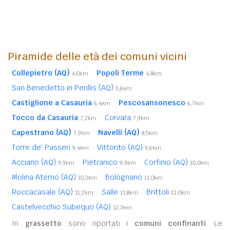
Piramide delle età dei comuni vicini
Collepietro (AQ)
Popoli Terme
4,0km
4,8km
San Benedetto in Perillis (AQ)
5,6km
Castiglione a Casauria
Pescosansonesco
6,4km
6,7km
Tocco da Casauria
Corvara
7,2km
7,9km
Capestrano (AQ)
Navelli (AQ)
7,9km
8,5km
Torre de' Passeri
Vittorito (AQ)
9,4km
9,6km
Acciano (AQ)
Pietranico
Corfinio (AQ)
9,9km
9,9km
10,0km
Molina Aterno (AQ)
Bolognano
10,3km
11,0km
Roccacasale (AQ)
Salle
Brittoli
11,2km
11,8km
12,0km
Castelvecchio Subequo (AQ)
12,3km
In
grassetto
sono riportati i
comuni confinanti
. Le