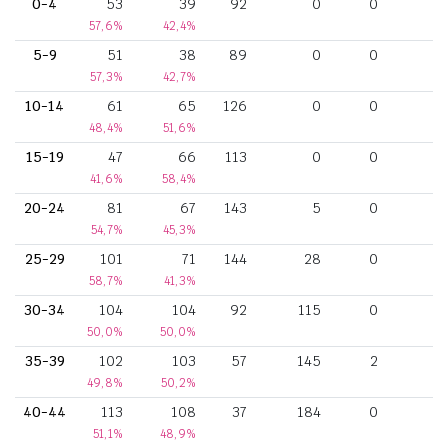
0-4
53
39
92
0
0
57,6%
42,4%
5-9
51
38
89
0
0
57,3%
42,7%
10-14
61
65
126
0
0
48,4%
51,6%
15-19
47
66
113
0
0
41,6%
58,4%
20-24
81
67
143
5
0
54,7%
45,3%
25-29
101
71
144
28
0
58,7%
41,3%
30-34
104
104
92
115
0
50,0%
50,0%
35-39
102
103
57
145
2
49,8%
50,2%
40-44
113
108
37
184
0
51,1%
48,9%