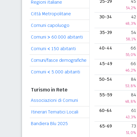
25-29
45
Regioni italiane
54,2%
Città Metropolitane
30-34
42
48,3%
Comuni capoluogo
35-39
54
Comuni
>
60.000 abitanti
58,1%
40-44
66
Comuni
<
150 abitanti
55,0%
Comuni/fasce demografiche
45-49
66
46,2%
Comuni
<
5.000 abitanti
50-54
84
53,8%
Turismo in Rete
55-59
84
Associazioni di Comuni
48,8%
60-64
61
Itinerari Tematici Locali
43,3%
Bandiera Blu 2025
65-69
73
51,0%