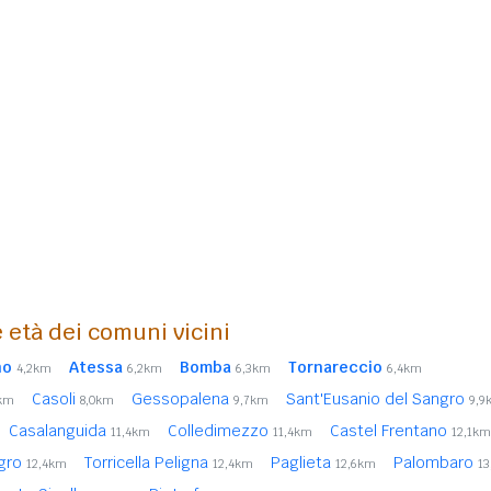
 età dei comuni vicini
no
Atessa
Bomba
Tornareccio
4,2km
6,2km
6,3km
6,4km
Casoli
Gessopalena
Sant'Eusanio del Sangro
9km
8,0km
9,7km
9,9
Casalanguida
Colledimezzo
Castel Frentano
11,4km
11,4km
12,1km
ngro
Torricella Peligna
Paglieta
Palombaro
12,4km
12,4km
12,6km
1