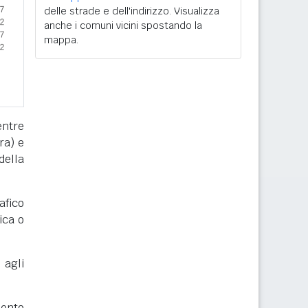
delle strade e dell'indirizzo. Visualizza
anche i comuni vicini spostando la
mappa.
entre
ra) e
della
afico
ica o
 agli
mento