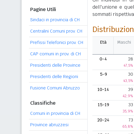
dell'unione e que
Pagine Utili
sommati rispettivame
Sindaci in provincia di CH
Distribuzion
Centralini Comuni prov. CH
Età
Maschi
Prefissi Telefonici prov. CH
CAP comuni in prov. di CH
0-4
28
Presidenti delle Province
47,5%
5-9
30
Presidenti delle Regioni
43,5%
Fusione Comuni Abruzzo
10-14
39
42,9%
Classifiche
15-19
33
35,9%
Comuni in provincia di CH
20-24
73
Province abruzzesi
65,8%