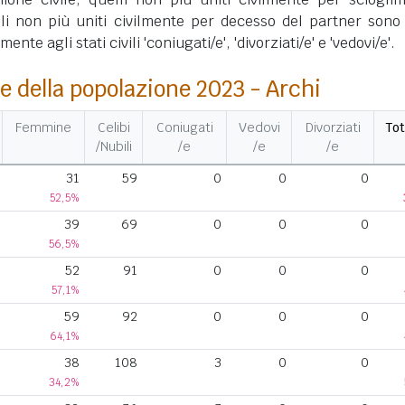
lli non più uniti civilmente per decesso del partner sono 
nte agli stati civili 'coniugati/e', 'divorziati/e' e 'vedovi/e'.
e della popolazione 2023 - Archi
Femmine
Celibi
Coniugati
Vedovi
Divorziati
Tot
/Nubili
/e
/e
/e
31
59
0
0
0
52,5%
39
69
0
0
0
56,5%
52
91
0
0
0
57,1%
59
92
0
0
0
64,1%
38
108
3
0
0
34,2%