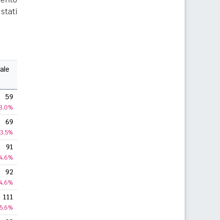
stati
ale
59
3,0%
69
3,5%
91
4,6%
92
4,6%
111
5,6%