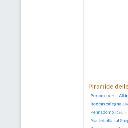
Piramide delle
Perano
Alti
1,8km
Roccascalegna
6,
Pennadomo
10,6km
Montebello sul Sa