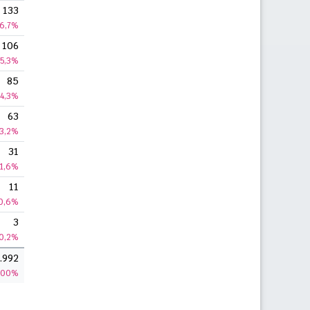
133
6,7%
106
5,3%
85
4,3%
63
3,2%
31
1,6%
11
0,6%
3
0,2%
.992
100%