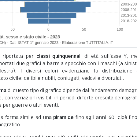
 riportata per
classi quinquennali
di età sull'asse Y, m
iportati due grafici a barre a specchio con i maschi (a sinist
stra). I diversi colori evidenziano la distribuzione 
to civile: celibi e nubili, coniugati, vedovi e divorziati.
rma
di questo tipo di grafico dipende dall'andamento demogr
 con variazioni visibili in periodi di forte crescita demograf
e per guerre o altri eventi.
 la forma simile ad una
piramide
fino agli anni '60, cioè fino
ografico.
unione civile, quelli non più uniti civilmente per sciogli