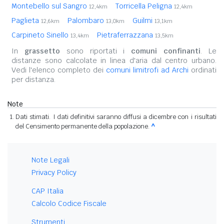
Montebello sul Sangro
Torricella Peligna
12,4km
12,4km
Paglieta
Palombaro
Guilmi
12,6km
13,0km
13,1km
Carpineto Sinello
Pietraferrazzana
13,4km
13,5km
In
grassetto
sono riportati i
comuni confinanti
. Le
distanze sono calcolate in linea d'aria dal centro urbano.
Vedi l'elenco completo dei
comuni limitrofi ad Archi
ordinati
per distanza.
Note
Dati stimati. I dati definitivi saranno diffusi a dicembre con i risultati
del Censimento permanente della popolazione.
^
Note Legali
Privacy Policy
CAP Italia
Calcolo Codice Fiscale
Strumenti