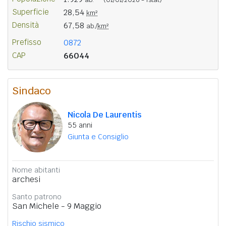
Superficie
28,54
km²
Densità
67,58
ab./
km²
Prefisso
0872
CAP
66044
Sindaco
Nicola De Laurentis
55 anni
Giunta e Consiglio
Nome abitanti
archesi
Santo patrono
San Michele - 9 Maggio
Rischio sismico