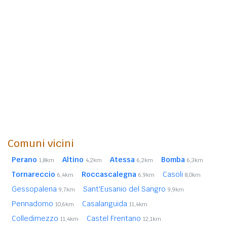
Comuni vicini
Perano
Altino
Atessa
Bomba
1,8km
4,2km
6,2km
6,3km
Tornareccio
Roccascalegna
Casoli
6,4km
6,9km
8,0km
Gessopalena
Sant'Eusanio del Sangro
9,7km
9,9km
Pennadomo
Casalanguida
10,6km
11,4km
Colledimezzo
Castel Frentano
11,4km
12,1km