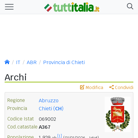
IT
ABR
Provincia di Chieti
Archi
Modifica
Condividi
Regione
Abruzzo
Provincia
Chieti (
CH
)
Codice Istat
069002
Cod.catastale
A367
[1]
Popolazione
1.929
ab.
(01/01/2026 - Istat)