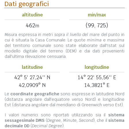
Dati geografici
altitudine
min/max
462
(99, 725)
m
Misura espressa in
metri sopra il livello del mare
del punto in
cui è situata la Casa Comunale. Le quote
minima
e
massima
del territorio comunale sono state elaborate dall'Istat sul
modello digitale del terreno (DEM) e dai dati provenienti
dall'ultima rilevazione censuaria.
latitudine
longitudine
42° 5' 27,24'' N
14° 22' 55,56'' E
42,0909° N
14,3821° E
Le
coordinate geografiche
sono espresse in latitudine Nord
(distanza angolare dall'equatore verso Nord) e longitudine
Est (distanza angolare dal meridiano di Greenwich verso Est).
I valori numerici sono riportati utilizzando sia il
sistema
sessagesimale DMS
(
Degree, Minute, Second
), che il
sistema
decimale DD
(
Decimal Degree
).