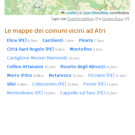
Leaflet
|
©
OpenStreetMap
contributors
(apri con
OpenStreetMap
o
Google Maps
)
Le mappe dei comuni vicini ad Atri
Elice (PE)
Castilenti
Pineto
6,5km
7,4km
7,5km
Città Sant'Angelo (PE)
Montefino
9,0km
9,1km
Castiglione Messer Raimondo
10,1km
Cellino Attanasio
Roseto degli Abruzzi
10,2km
10,3km
Morro d'Oro
Notaresco
Picciano (PE)
10,8km
11,2km
11,4km
Silvi
Collecorvino (PE)
Penne (PE)
11,8km
13,5km
14,5km
Montesilvano (PE)
Cappelle sul Tavo (PE)
15,0km
15,5km
Cermignano
Bisenti
15,5km
16,1km
Loreto Aprutino (PE)
Canzano
16,5km
16,6km
In
grassetto
sono riportati i
comuni confinanti
. Le
distanze sono calcolate in linea d'aria dal centro urbano.
Vedi l'elenco completo dei
comuni limitrofi ad Atri
ordinati