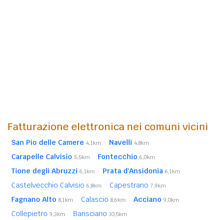
Fatturazione elettronica nei comuni vicini
San Pio delle Camere
Navelli
4,1km
4,8km
Carapelle Calvisio
Fontecchio
5,5km
6,0km
Tione degli Abruzzi
Prata d'Ansidonia
6,1km
6,1km
Castelvecchio Calvisio
Capestrano
6,8km
7,9km
Fagnano Alto
Calascio
Acciano
8,1km
8,6km
9,0km
Collepietro
Barisciano
9,3km
10,5km