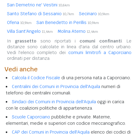
San Demetrio ne' Vestini
10,6km
Santo Stefano di Sessanio
Secinaro
10,7km
10,9km
Ofena
San Benedetto in Perillis
10,9km
10,9km
Villa Sant'Angelo
Molina Aterno
11,4km
12,4km
In
grassetto
sono riportati i
comuni confinanti
. Le
distanze sono calcolate in linea d'aria dal centro urbano.
Vedi l'elenco completo dei
comuni limitrofi a Caporciano
ordinati per distanza.
Vedi anche
Calcola il Codice Fiscale
di una persona nata a Caporciano.
Centralini dei Comuni in Provincia dell'Aquila
numeri di
telefono dei centralini comunali.
Sindaci dei Comuni in Provincia dell'Aquila
oggi in carica
con le coalizioni politiche di appartenenza.
Scuole Caporciano
pubbliche e private. Materne,
elementari, medie e superiori con codice meccanografico.
CAP dei Comuni in Provincia dell'Aquila
elenco dei codici di