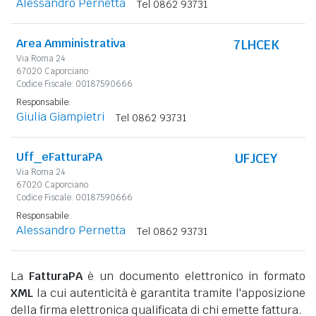
Alessandro Pernetta
Tel 0862 93731
Area Amministrativa
7LHCEK
Via Roma 24
67020 Caporciano
Codice Fiscale: 00187590666
Responsabile:
Giulia Giampietri
Tel 0862 93731
Uff_eFatturaPA
UFJCEY
Via Roma 24
67020 Caporciano
Codice Fiscale: 00187590666
Responsabile:
Alessandro Pernetta
Tel 0862 93731
La
FatturaPA
è un documento elettronico in formato
XML
la cui autenticità è garantita tramite l'apposizione
della firma elettronica qualificata di chi emette fattura.