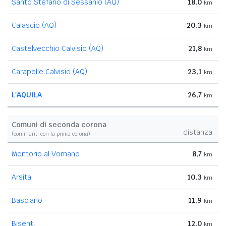
Santo Stefano di Sessanio (AQ)
18,0
km
Calascio (AQ)
20,3
km
Castelvecchio Calvisio (AQ)
21,8
km
Carapelle Calvisio (AQ)
23,1
km
L'AQUILA
26,7
km
Comuni di seconda corona
distanza
(confinanti con la prima corona)
Montorio al Vomano
8,7
km
Arsita
10,3
km
Basciano
11,9
km
Bisenti
12,0
km