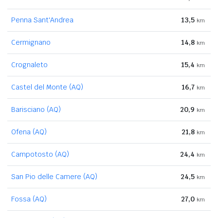
Penna Sant'Andrea
13,5
km
Cermignano
14,8
km
Crognaleto
15,4
km
Castel del Monte (AQ)
16,7
km
Barisciano (AQ)
20,9
km
Ofena (AQ)
21,8
km
Campotosto (AQ)
24,4
km
San Pio delle Camere (AQ)
24,5
km
Fossa (AQ)
27,0
km