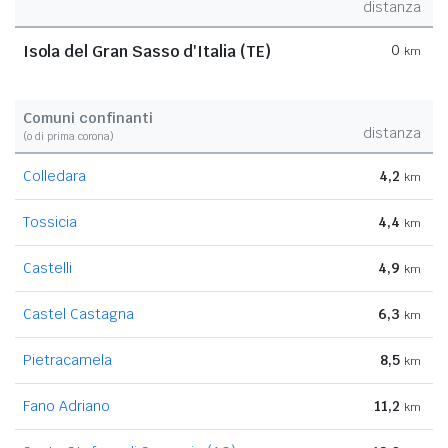
distanza
Isola del Gran Sasso d'Italia (TE)
0
km
Comuni confinanti
distanza
(o di prima corona)
Colledara
4,2
km
Tossicia
4,4
km
Castelli
4,9
km
Castel Castagna
6,3
km
Pietracamela
8,5
km
Fano Adriano
11,2
km