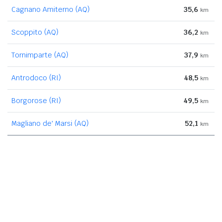
Cagnano Amiterno (AQ)
35,6
km
Scoppito (AQ)
36,2
km
Tornimparte (AQ)
37,9
km
Antrodoco (RI)
48,5
km
Borgorose (RI)
49,5
km
Magliano de' Marsi (AQ)
52,1
km