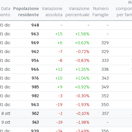
M
Data
Popolazione
Variazione
Variazione
Numero
compon
mento
residente
assoluta
percentuale
Famiglie
per fam
31 dic
948
-
-
-
31 dic
963
+15
+1,58%
-
31 dic
969
+6
+0,62%
329
31 dic
962
-7
-0,72%
329
31 dic
954
-8
-0,83%
333
31 dic
966
+12
+1,26%
338
31 dic
976
+10
+1,04%
343
31 dic
985
+9
+0,92%
349
31 dic
982
-3
-0,30%
352
31 dic
963
-19
-1,93%
350
8 ott
962
-1
-0,10%
357
9 ott
943
-19
-1,98%
-
31 dic
939
-24
-2,49%
356