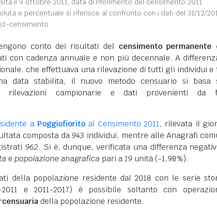
sita il 9 ottobre 2011, data di riferimento del censimento 2011
soluta e percentuale si riferisce al confronto con i dati del 31/12/20
ost-censimento
engono conto dei risultati del
censimento permanente d
vati con cadenza annuale e non più decennale. A differenz
nale, che effettuava una rilevazione di tutti gli individui e 
na data stabilita, il nuovo metodo censuario si basa 
i rilevazioni campionarie e dati provenienti da f
esidente a
Poggiofiorito
al Censimento 2011
, rilevata il gi
isultata composta da
943
individui, mentre alle Anagrafi com
istrati
962
. Si è, dunque, verificata una differenza negativ
ta
e
popolazione anagrafica
pari a
19
unità (-1,98%).
dati della popolazione residente dal 2018 con le serie sto
-2011 e 2011-2017) è possibile soltanto con operazio
ercensuaria
della popolazione residente.