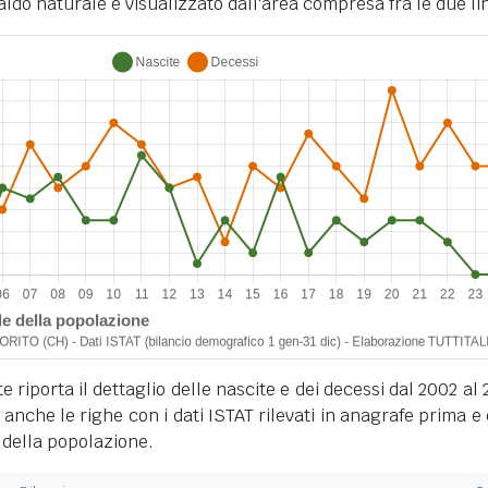
ldo naturale è visualizzato dall'area compresa fra le due li
 riporta il dettaglio delle nascite e dei decessi dal 2002 al 
anche le righe con i dati ISTAT rilevati in anagrafe prima e
 della popolazione.