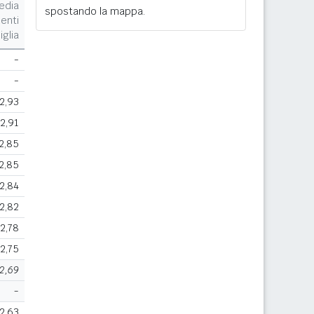
edia
spostando la mappa.
enti
iglia
-
-
2,93
2,91
2,85
2,85
2,84
2,82
2,78
2,75
2,69
-
2,63