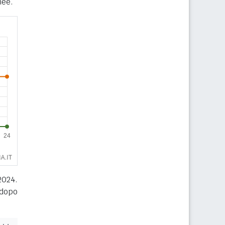
nee.
2024.
 dopo