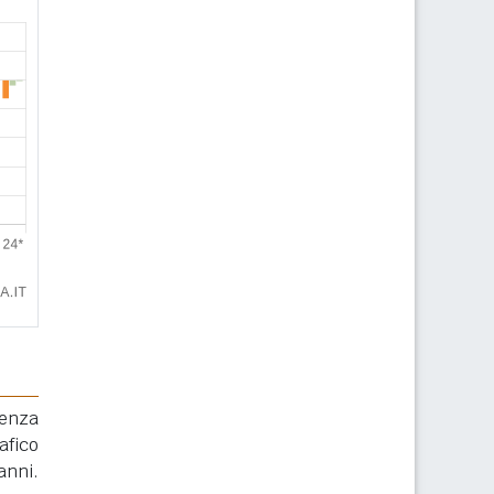
renza
afico
anni.