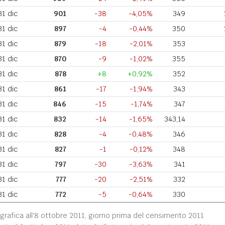
31 dic
901
-38
-4,05%
349
31 dic
897
-4
-0,44%
350
31 dic
879
-18
-2,01%
353
31 dic
870
-9
-1,02%
355
31 dic
878
+8
+0,92%
352
31 dic
861
-17
-1,94%
343
31 dic
846
-15
-1,74%
347
31 dic
832
-14
-1,65%
343,14
31 dic
828
-4
-0,48%
346
31 dic
827
-1
-0,12%
348
31 dic
797
-30
-3,63%
341
31 dic
777
-20
-2,51%
332
31 dic
772
-5
-0,64%
330
grafica all'8 ottobre 2011, giorno prima del censimento 2011