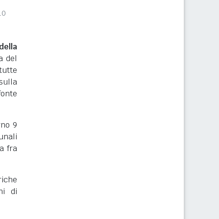
10
ella
a del
tutte
sulla
onte
orno 9
unali
a fra
riche
ni di