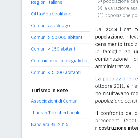
(²) popolazione cen
Regioni italiane
(³) la variazione as
Città Metropolitane
(*) popolazione p
Comuni capoluogo
Dal
2018
i dati t
popolazione
, rile
Comuni
>
60.000 abitanti
censimento tradizio
Comuni
<
150 abitanti
le famiglie ad u
combinazione d
Comuni/fasce demografiche
amministrativa.
Comuni
<
5.000 abitanti
La
popolazione r
ottobre 2011, è r
Turismo in Rete
ne risultavano reg
popolazione censi
Associazioni di Comuni
Itinerari Tematici Locali
Il confronto dei 
precedenti (2001
Bandiera Blu 2025
ricostruzione int