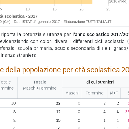
 riporta la potenziale utenza per l'
anno scolastico 2017/20
 evidenziando con colori diversi i differenti cicli scolastici (
infanzia, scuola primaria, scuola secondaria di I e II grado) 
dinanza straniera.
e della popolazione per età scolastica 2
Totale
Totale
di cui stranieri
emmine
Maschi+Femmine
Maschi
Femmine
M+F
10
22
0
2
2
8
12
0
4
4
3
8
15
0
1
1