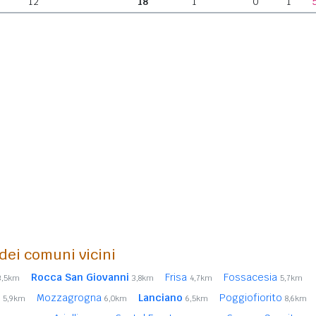
12
18
1
0
1
 dei comuni vicini
Rocca San Giovanni
Frisa
Fossacesia
3,5km
3,8km
4,7km
5,7km
o
Mozzagrogna
Lanciano
Poggiofiorito
5,9km
6,0km
6,5km
8,6km