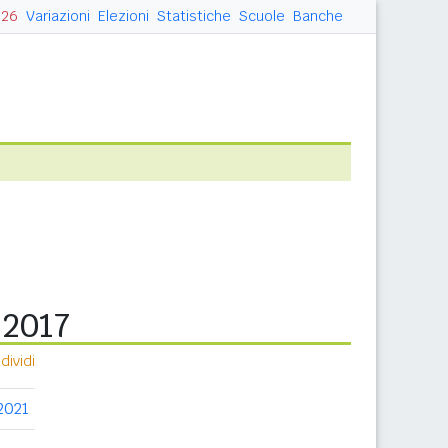
026
Variazioni
Elezioni
Statistiche
Scuole
Banche
 2017
ividi
2021
2022
2023
2024
2025