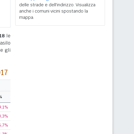
delle strade e dell'indirizzo. Visualizza
anche i comuni vicini spostando la
mappa.
18
le
asilo
e gli
017
%
9,1%
3,3%
6,7%