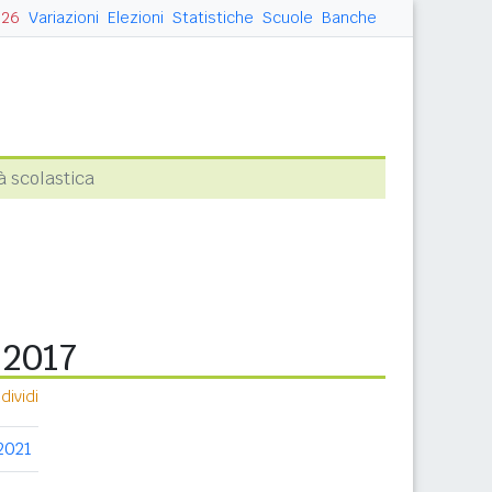
026
Variazioni
Elezioni
Statistiche
Scuole
Banche
à scolastica
 2017
ividi
2021
2022
2023
2024
2025