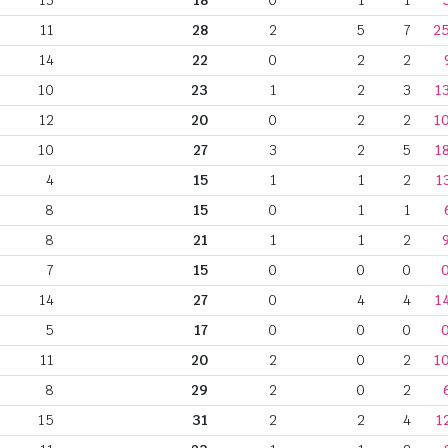
13
18
0
1
1
11
28
2
5
7
2
14
22
0
2
2
10
23
1
2
3
1
12
20
0
2
2
1
10
27
3
2
5
1
4
15
1
1
2
1
8
15
0
1
1
8
21
1
1
2
7
15
0
0
0
14
27
0
4
4
1
5
17
0
0
0
11
20
2
0
2
1
8
29
2
0
2
15
31
2
2
4
1