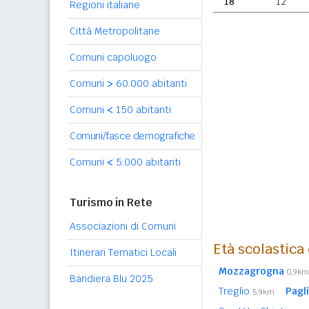
18
12
Regioni italiane
Città Metropolitane
Comuni capoluogo
Comuni
>
60.000 abitanti
Comuni
<
150 abitanti
Comuni/fasce demografiche
Comuni
<
5.000 abitanti
Turismo in Rete
Associazioni di Comuni
Età scolastica
Itinerari Tematici Locali
Mozzagrogna
0,9km
Bandiera Blu 2025
Treglio
Pagl
5,9km