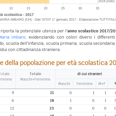
 riporta la potenziale utenza per l'
anno scolastico 2017/20
Maria Imbaro
, evidenziando con colori diversi i differenti 
ido, scuola dell'infanzia, scuola primaria, scuola secondaria d
ividui con cittadinanza straniera.
e della popolazione per età scolastica 2
Totale
Totale
di cui stranieri
emmine
Maschi+Femmine
Maschi
Femmine
M+F
9
21
0
1
1
6
18
1
0
1
12
23
0
0
0