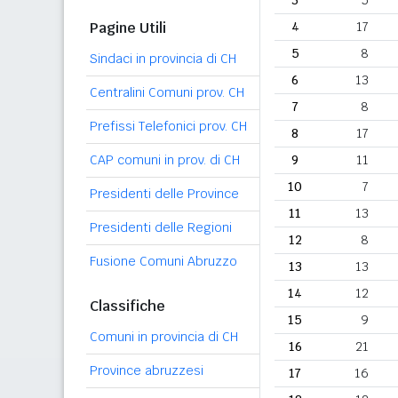
3
5
Pagine Utili
4
17
5
8
Sindaci in provincia di CH
6
13
Centralini Comuni prov. CH
7
8
Prefissi Telefonici prov. CH
8
17
CAP comuni in prov. di CH
9
11
10
7
Presidenti delle Province
11
13
Presidenti delle Regioni
12
8
Fusione Comuni Abruzzo
13
13
14
12
Classifiche
15
9
Comuni in provincia di CH
16
21
Province abruzzesi
17
16