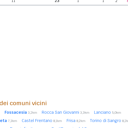
11
23
1
1
2
 dei comuni vicini
Fossacesia
Rocca San Giovanni
Lanciano
3,2km
3,3km
5,0km
ieta
Castel Frentano
Frisa
Torino di Sangro
7,3km
8,1km
8,2km
8,2