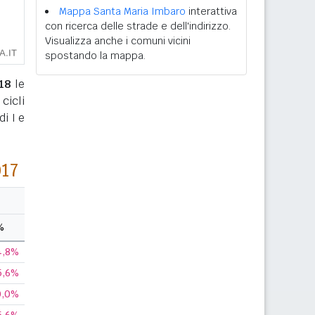
Mappa Santa Maria Imbaro
interattiva
con ricerca delle strade e dell'indirizzo.
Visualizza anche i comuni vicini
spostando la mappa.
18
le
cicli
i I e
017
%
4,8%
5,6%
0,0%