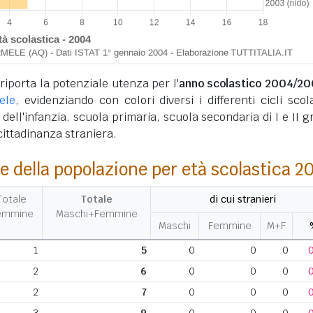
 riporta la potenziale utenza per l'
anno scolastico 2004/20
ele
, evidenziando con colori diversi i differenti cicli scola
 dell'infanzia, scuola primaria, scuola secondaria di I e II g
 cittadinanza straniera.
e della popolazione per età scolastica 2
Totale
Totale
di cui stranieri
emmine
Maschi+Femmine
Maschi
Femmine
M+F
1
5
0
0
0
2
6
0
0
0
2
7
0
0
0