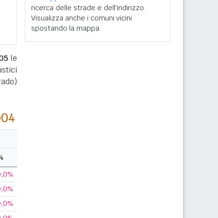
ricerca delle strade e dell'indirizzo.
Visualizza anche i comuni vicini
spostando la mappa.
05
le
stici
rado)
004
%
0,0%
0,0%
0,0%