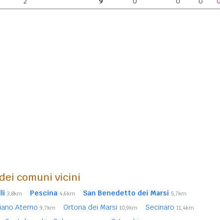
2
9
0
0
0
 dei comuni vicini
li
Pescina
San Benedetto dei Marsi
3,8km
4,6km
5,7km
iano Aterno
Ortona dei Marsi
Secinaro
9,7km
10,9km
11,4km