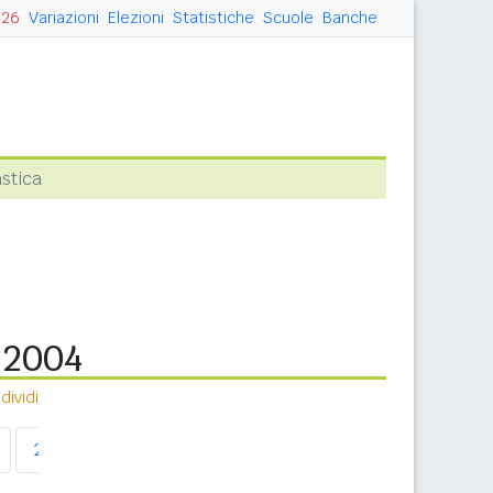
026
Variazioni
Elezioni
Statistiche
Scuole
Banche
stica
a 2004
ividi
2010
2011
2012
2013
2014
2015