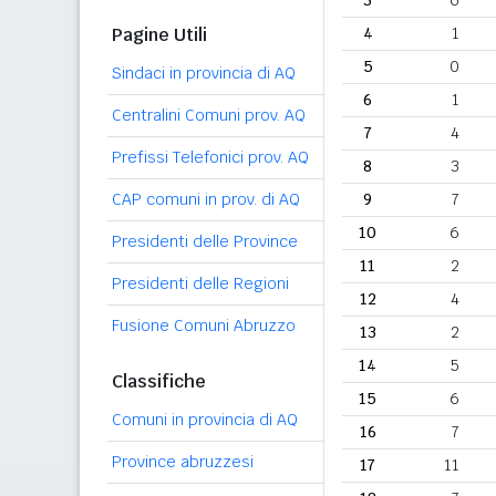
3
6
Pagine Utili
4
1
5
0
Sindaci in provincia di AQ
6
1
Centralini Comuni prov. AQ
7
4
Prefissi Telefonici prov. AQ
8
3
CAP comuni in prov. di AQ
9
7
10
6
Presidenti delle Province
11
2
Presidenti delle Regioni
12
4
Fusione Comuni Abruzzo
13
2
14
5
Classifiche
15
6
Comuni in provincia di AQ
16
7
Province abruzzesi
17
11