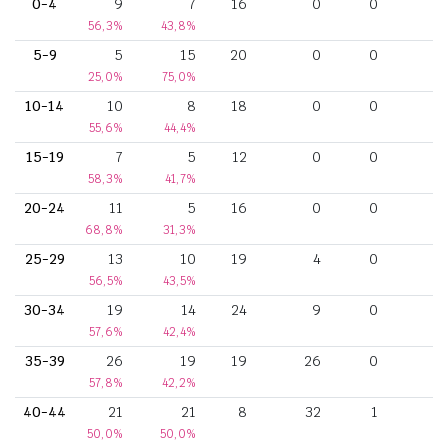
0-4
9
7
16
0
0
56,3%
43,8%
5-9
5
15
20
0
0
25,0%
75,0%
10-14
10
8
18
0
0
55,6%
44,4%
15-19
7
5
12
0
0
58,3%
41,7%
20-24
11
5
16
0
0
68,8%
31,3%
25-29
13
10
19
4
0
56,5%
43,5%
30-34
19
14
24
9
0
57,6%
42,4%
35-39
26
19
19
26
0
57,8%
42,2%
40-44
21
21
8
32
1
50,0%
50,0%