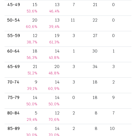
45-49
15
13
7
21
0
53,6%
46,4%
50-54
20
13
11
22
0
60,6%
39,4%
55-59
12
19
3
27
0
38,7%
61,3%
60-64
18
14
1
30
1
56,3%
43,8%
65-69
21
20
3
34
3
51,2%
48,8%
70-74
9
14
3
18
2
39,1%
60,9%
75-79
14
14
0
18
9
50,0%
50,0%
80-84
5
12
2
8
7
29,4%
70,6%
85-89
6
14
2
8
10
30,0%
70,0%