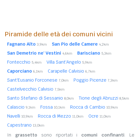
Piramide delle età dei comuni vicini
Fagnano Alto
San Pio delle Camere
3,9km
4,2km
San Demetrio ne' Vestini
Barisciano
4,6km
5,3km
Fontecchio
Villa Sant'Angelo
5,4km
5,9km
Caporciano
Carapelle Calvisio
6,1km
6,7km
Sant'Eusanio Forconese
Poggio Picenze
7,0km
7,3km
Castelvecchio Calvisio
7,5km
Santo Stefano di Sessanio
Tione degli Abruzzi
8,0km
8,5km
Calascio
Fossa
Rocca di Cambio
9,1km
10,1km
10,9km
Navelli
Rocca di Mezzo
Ocre
10,9km
11,0km
11,0km
Capestrano
13,0km
In
grassetto
sono riportati i
comuni confinanti
. Le