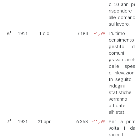
di 10 anni per
rispondere
alle domande
sul lavoro.
6°
1921
1 dic
7.183
-1,5%
L'ultimo
censimento
gestito dai
comuni
gravati anche
delle spese
di rilevazione.
In seguito le
indagini
statistiche
verranno
affidate
all'Istat.
7°
1931
21 apr
6.358
-11,5%
Per la prima
volta i dati
raccolti