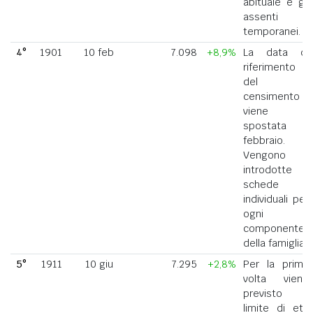
abituale e gli
assenti
temporanei.
4°
1901
10 feb
7.098
+8,9%
La data di
riferimento
del
censimento
viene
spostata a
febbraio.
Vengono
introdotte
schede
individuali per
ogni
componente
della famiglia.
5°
1911
10 giu
7.295
+2,8%
Per la prima
volta viene
previsto il
limite di età