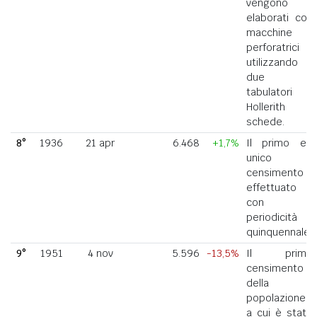
vengono
elaborati con
macchine
perforatrici
utilizzando
due
tabulatori
Hollerith a
schede.
8°
1936
21 apr
6.468
+1,7%
Il primo ed
unico
censimento
effettuato
con
periodicità
quinquennale.
9°
1951
4 nov
5.596
-13,5%
Il primo
censimento
della
popolazione
a cui è stato