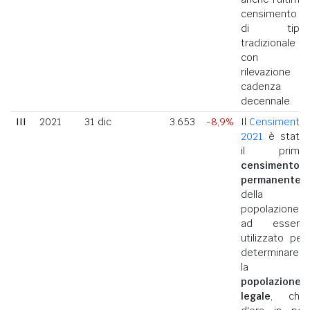
censimento
di tipo
tradizionale
con
rilevazione a
cadenza
decennale.
III
2021
31 dic
3.653
-8,9%
Il
Censimento
2021
è stato
il primo
censimento
permanente
della
popolazione
ad essere
utilizzato per
determinare
la
popolazione
legale
, che