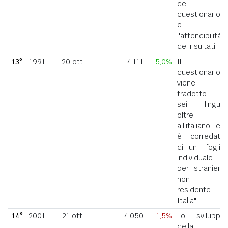
del
questionario
e
l'attendibilità
dei risultati.
13°
1991
20 ott
4.111
+5,0%
Il
questionario
viene
tradotto in
sei lingue
oltre
all'italiano ed
è corredato
di un "foglio
individuale
per straniero
non
residente in
Italia".
14°
2001
21 ott
4.050
-1,5%
Lo sviluppo
della