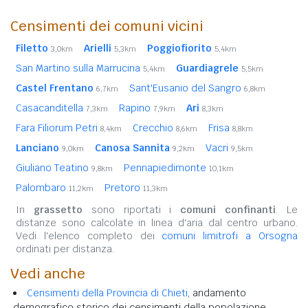
Censimenti dei comuni vicini
Filetto
Arielli
Poggiofiorito
3,0km
5,3km
5,4km
San Martino sulla Marrucina
Guardiagrele
5,4km
5,5km
Castel Frentano
Sant'Eusanio del Sangro
6,7km
6,8km
Casacanditella
Rapino
Ari
7,3km
7,9km
8,3km
Fara Filiorum Petri
Crecchio
Frisa
8,4km
8,6km
8,8km
Lanciano
Canosa Sannita
Vacri
9,0km
9,2km
9,5km
Giuliano Teatino
Pennapiedimonte
9,8km
10,1km
Palombaro
Pretoro
11,2km
11,3km
In
grassetto
sono riportati i
comuni confinanti
. Le
distanze sono calcolate in linea d'aria dal centro urbano.
Vedi l'elenco completo dei
comuni limitrofi a Orsogna
ordinati per distanza.
Vedi anche
Censimenti della Provincia di Chieti
, andamento
demografico storico dei censimenti della popolazione.