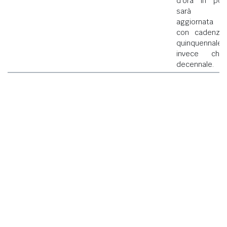
d'ora in poi
sarà
aggiornata
con cadenza
quinquennale
invece che
decennale.