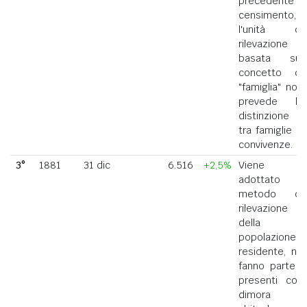
precedente
censimento,
l'unità di
rilevazione
basata sul
concetto di
"famiglia" non
prevede la
distinzione
tra famiglie e
convivenze.
3°
1881
31 dic
6.516
+2,5%
Viene
adottato il
metodo di
rilevazione
della
popolazione
residente, ne
fanno parte i
presenti con
dimora