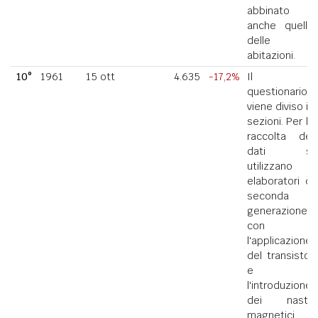
abbinato
anche quello
delle
abitazioni.
10°
1961
15 ott
4.635
-17,2%
Il
questionario
viene diviso in
sezioni. Per la
raccolta dei
dati si
utilizzano
elaboratori di
seconda
generazione
con
l'applicazione
del transistor
e
l'introduzione
dei nastri
magnetici.