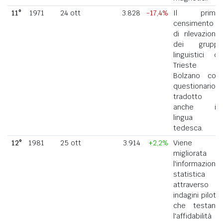
11°
1971
24 ott
3.828
-17,4%
Il primo
censimento
di rilevazione
dei gruppi
linguistici di
Trieste e
Bolzano con
questionario
tradotto
anche in
lingua
tedesca.
12°
1981
25 ott
3.914
+2,2%
Viene
migliorata
l'informazione
statistica
attraverso
indagini pilota
che testano
l'affidabilità