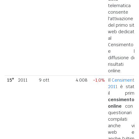
telematica
consente
l'attivazione
del primo sito
web dedicato
al
Censimento
e la
diffusione dei
risultati
online.
15°
2011
9 ott
4.008
-1,0%
Il
Censimento
2011
è stato
il primo
censimento
online
con i
questionari
compilati
anche via
web ed
anche l'ultimo