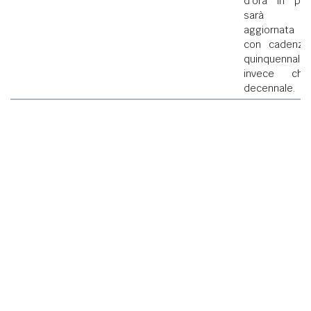
d'ora in poi
sarà
aggiornata
con cadenza
quinquennale
invece che
decennale.