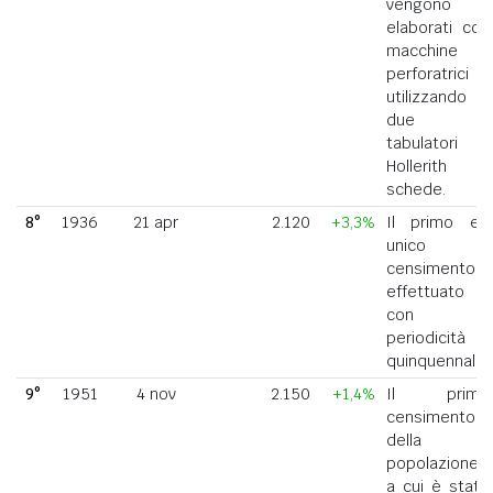
vengono
elaborati con
macchine
perforatrici
utilizzando
due
tabulatori
Hollerith a
schede.
8°
1936
21 apr
2.120
+3,3%
Il primo ed
unico
censimento
effettuato
con
periodicità
quinquennale.
9°
1951
4 nov
2.150
+1,4%
Il primo
censimento
della
popolazione
a cui è stato