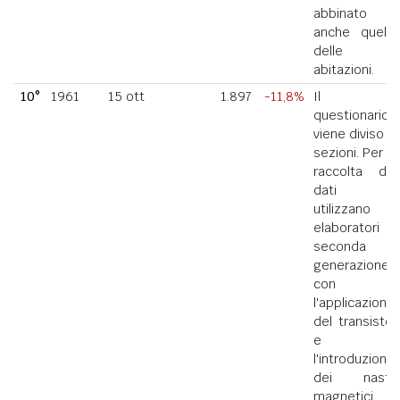
abbinato
anche quello
delle
abitazioni.
10°
1961
15 ott
1.897
-11,8%
Il
questionario
viene diviso in
sezioni. Per la
raccolta dei
dati si
utilizzano
elaboratori di
seconda
generazione
con
l'applicazione
del transistor
e
l'introduzione
dei nastri
magnetici.