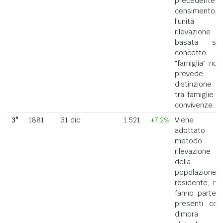
precedente
censimento,
l'unità di
rilevazione
basata sul
concetto di
"famiglia" non
prevede la
distinzione
tra famiglie e
convivenze.
3°
1881
31 dic
1.521
+7,2%
Viene
adottato il
metodo di
rilevazione
della
popolazione
residente, ne
fanno parte i
presenti con
dimora