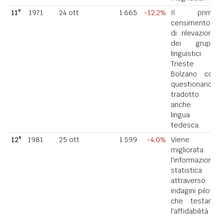
11°
1971
24 ott
1.665
-12,2%
Il primo
censimento
di rilevazione
dei gruppi
linguistici di
Trieste e
Bolzano con
questionario
tradotto
anche in
lingua
tedesca.
12°
1981
25 ott
1.599
-4,0%
Viene
migliorata
l'informazione
statistica
attraverso
indagini pilota
che testano
l'affidabilità