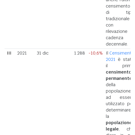
censimento
di tipo
tradizionale
con
rilevazione a
cadenza
decennale.
III
2021
31 dic
1.288
-10,6%
Il
Censimento
2021
è stato
il primo
censimento
permanente
della
popolazione
ad essere
utilizzato per
determinare
la
popolazione
legale
, che