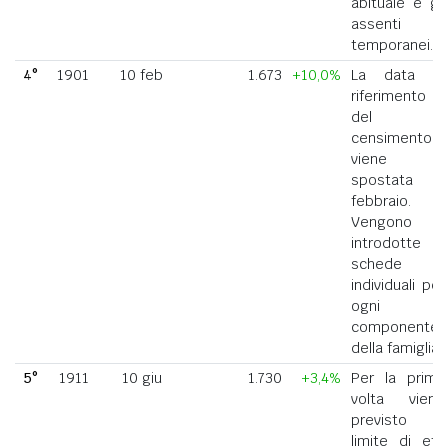
abituale e gli
assenti
temporanei.
4°
1901
10 feb
1.673
+10,0%
La data di
riferimento
del
censimento
viene
spostata a
febbraio.
Vengono
introdotte
schede
individuali per
ogni
componente
della famiglia.
5°
1911
10 giu
1.730
+3,4%
Per la prima
volta viene
previsto il
limite di età