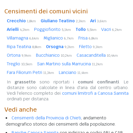
Censimenti dei comuni vicini
Crecchio
Giuliano Teatino
Ari
1,8km
2,3km
3,6km
Arielli
Poggiofiorito
Tollo
Vacri
4,2km
5,1km
5,5km
6,2km
Villamagna
Miglianico
Frisa
6,6km
6,7km
6,8km
Ripa Teatina
Orsogna
Filetto
8,8km
9,2km
9,3km
Ortona
Bucchianico
Casacanditella
9,9km
10,2km
10,4km
Treglio
San Martino sulla Marrucina
10,5km
11,2km
Fara Filiorum Petri
Lanciano
11,3km
11,4km
In
grassetto
sono riportati i
comuni confinanti
. Le
distanze sono calcolate in linea d'aria dal centro urbano.
Vedi l'elenco completo dei
comuni limitrofi a Canosa Sannita
ordinati per distanza.
Vedi anche
Censimenti della Provincia di Chieti
, andamento
demografico storico dei censimenti della popolazione.
Banche Canosa Sannita
con indirizzo e codici ABI e CAB