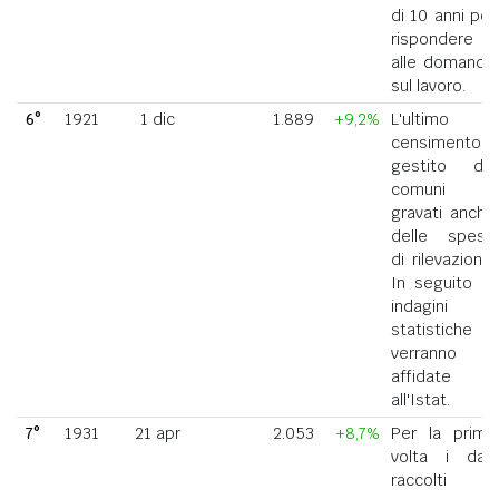
di 10 anni per
rispondere
alle domande
sul lavoro.
6°
1921
1 dic
1.889
+9,2%
L'ultimo
censimento
gestito dai
comuni
gravati anche
delle spese
di rilevazione.
In seguito le
indagini
statistiche
verranno
affidate
all'Istat.
7°
1931
21 apr
2.053
+8,7%
Per la prima
volta i dati
raccolti