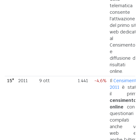
telematica
consente
l'attivazione
del primo sito
web dedicato
al
Censimento
e la
diffusione dei
risultati
online.
15°
2011
9 ott
1.441
-4,6%
Il
Censimento
2011
è stato
il primo
censimento
online
con i
questionari
compilati
anche via
web ed
anche l'ultimo