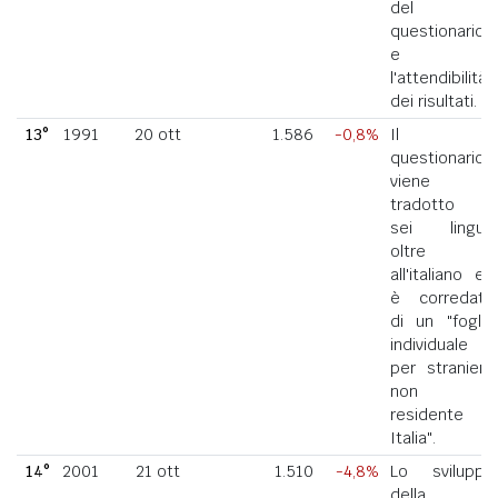
del
questionario
e
l'attendibilità
dei risultati.
13°
1991
20 ott
1.586
-0,8%
Il
questionario
viene
tradotto in
sei lingue
oltre
all'italiano ed
è corredato
di un "foglio
individuale
per straniero
non
residente in
Italia".
14°
2001
21 ott
1.510
-4,8%
Lo sviluppo
della