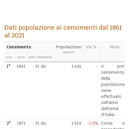
Dati popolazione ai censimenti dal 1861
al 2021
Censimento
Popolazione
Var %
Note
residenti
num.
anno
data rilevamento
1°
1861
31 dic
1.434
-
Il primo
censimento
della
popolazione
viene
effettuato
nell'anno
dell'unità
d'Italia.
2°
1871
31 dic
1.419
-1,0%
Come nel