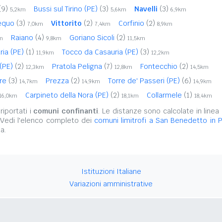
(9)
Bussi sul Tirino (PE)
(3)
Navelli
(3)
5,2km
5,6km
6,9km
bequo
(3)
Vittorito
(2)
Corfinio
(2)
7,0km
7,4km
8,9km
Raiano
(4)
Goriano Sicoli
(2)
m
9,8km
11,5km
ria (PE)
(1)
Tocco da Casauria (PE)
(3)
11,9km
12,2km
(PE)
(2)
Pratola Peligna
(7)
Fontecchio
(2)
12,3km
12,8km
14,5km
ere
(3)
Prezza
(2)
Torre de' Passeri (PE)
(6)
14,7km
14,9km
14,9km
Carpineto della Nora (PE)
(2)
Collarmele
(1)
16,0km
18,1km
18,4km
iportati i
comuni confinanti
. Le distanze sono calcolate in linea 
 Vedi l'elenco completo dei
comuni limitrofi a San Benedetto in Pe
a.
Istituzioni Italiane
Variazioni amministrative