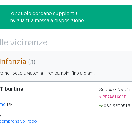
Le scuole cercano supplenti!
Invia la tua messa a disposizione.
lle vicinanze
'Infanzia
(3)
ome "Scuola Materna". Per bambini fino a 5 anni.
 Tiburtina
Scuola statale
»
PEAA81601P
rme
PE
085 9870515
:
icomprensivo Popoli