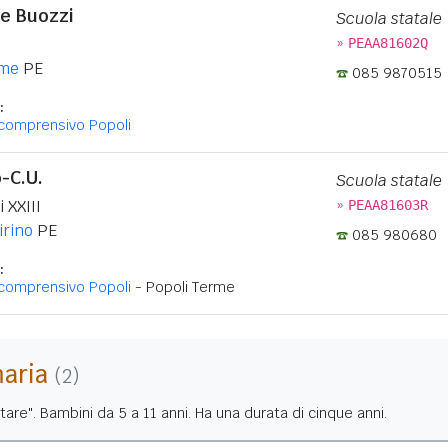
le Buozzi
Scuola statale
»
PEAA81602Q
rme
PE
085 9870515
:
icomprensivo Popoli
o-C.U.
Scuola statale
»
 XXIII
PEAA81603R
irino
PE
085 980680
:
icomprensivo Popoli
- Popoli Terme
maria
(2)
tare". Bambini da 5 a 11 anni. Ha una durata di cinque anni.