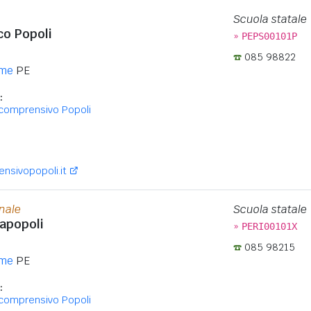
Scuola statale
co Popoli
»
PEPS00101P
085 98822
rme
PE
:
icomprensivo Popoli
:
sivopopoli.it
onale
Scuola statale
iapopoli
»
PERI00101X
085 98215
rme
PE
:
icomprensivo Popoli