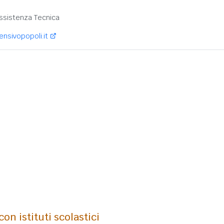
:
ssistenza Tecnica
sivopopoli.it
on istituti scolastici