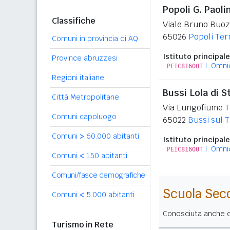
Popoli G. Paolin
Classifiche
Viale Bruno Buoz
65026
Popoli Te
Comuni in provincia di AQ
Istituto principale
Province abruzzesi
I. Omn
PEIC81600T
Regioni italiane
Bussi Lola di S
Città Metropolitane
Via Lungofiume T
Comuni capoluogo
65022
Bussi sul T
Comuni
>
60.000 abitanti
Istituto principale
I. Omn
PEIC81600T
Comuni
<
150 abitanti
Comuni/fasce demografiche
Scuola Sec
Comuni
<
5.000 abitanti
Conosciuta anche co
Turismo in Rete