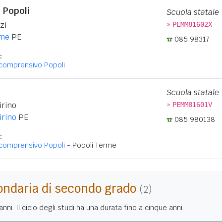
- Popoli
Scuola statale
»
zi
PEMM81602X
rme
PE
085 98317
:
icomprensivo Popoli
Scuola statale
»
irino
PEMM81601V
irino
PE
085 980138
:
icomprensivo Popoli
- Popoli Terme
ondaria di secondo grado
(2)
nni. Il ciclo degli studi ha una durata fino a cinque anni.