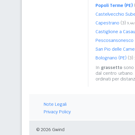
Popoli Terme (PE)
Castelvecchio Su
Capestrano
(3)
9,4k
Castiglione a Casau
Pescosansonesco 
San Pio delle Cam
Bolognano (PE)
(3)
In
grassetto
sono r
dal centro urbano.
ordinati per distanz
Note Legali
Privacy Policy
© 2026 Gwind