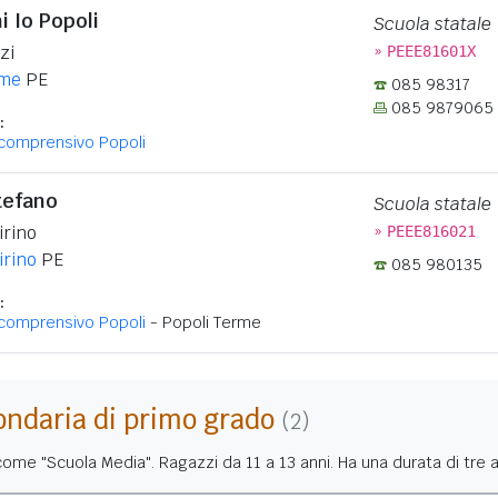
i Io Popoli
Scuola statale
»
zi
PEEE81601X
rme
PE
085 98317
085 9879065
:
icomprensivo Popoli
tefano
Scuola statale
»
irino
PEEE816021
irino
PE
085 980135
:
icomprensivo Popoli
- Popoli Terme
ondaria di primo grado
(2)
me "Scuola Media". Ragazzi da 11 a 13 anni. Ha una durata di tre a