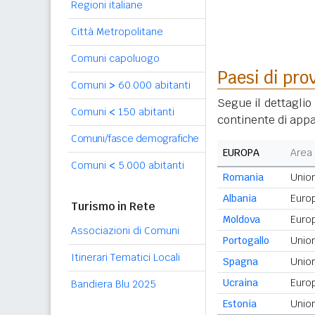
Regioni italiane
Città Metropolitane
Comuni capoluogo
Paesi di pro
Comuni
>
60.000 abitanti
Segue il dettaglio 
Comuni
<
150 abitanti
continente di appa
Comuni/fasce demografiche
EUROPA
Area
Comuni
<
5.000 abitanti
Romania
Unio
Albania
Europ
Turismo in Rete
Moldova
Europ
Associazioni di Comuni
Portogallo
Unio
Itinerari Tematici Locali
Spagna
Unio
Ucraina
Europ
Bandiera Blu 2025
Estonia
Unio