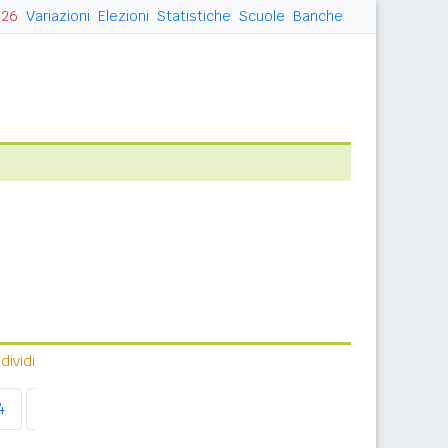
026
Variazioni
Elezioni
Statistiche
Scuole
Banche
ividi
4
2015
2016
2017
2018
2019
2020