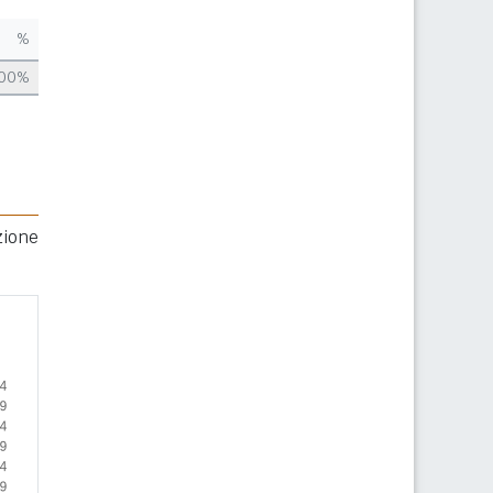
%
,00%
zione