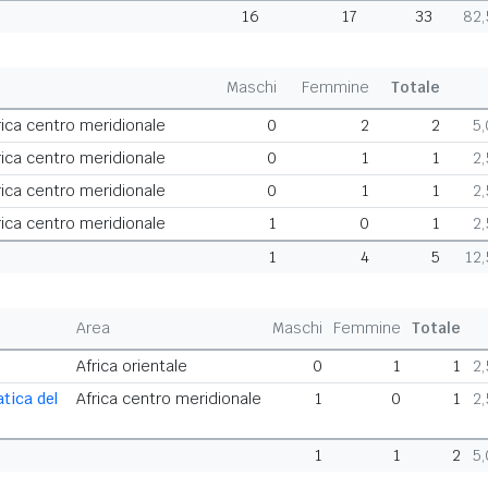
16
17
33
82
Maschi
Femmine
Totale
ica centro meridionale
0
2
2
5
ica centro meridionale
0
1
1
2
ica centro meridionale
0
1
1
2
ica centro meridionale
1
0
1
2
1
4
5
12
Area
Maschi
Femmine
Totale
Africa orientale
0
1
1
2
tica del
Africa centro meridionale
1
0
1
2
1
1
2
5