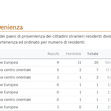
venienza
dei paesi di provenienza dei cittadini stranieri residenti divis
rtenenza ed ordinato per numero di residenti.
Maschi
Femmine
Totale
ne Europea
9
11
20
50
a centro orientale
5
2
7
17
a centro orientale
1
1
2
5
ne Europea
0
1
1
2
ne Europea
0
1
1
2
a centro orientale
0
1
1
2
ne Europea
1
0
1
2