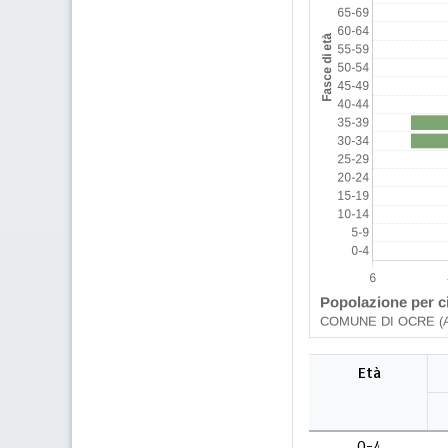
Età
0-4