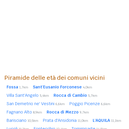
Piramide delle età dei comuni vicini
Fossa
Sant'Eusanio Forconese
1,7km
4,0km
Villa Sant'Angelo
Rocca di Cambio
5,4km
5,7km
San Demetrio ne' Vestini
Poggio Picenze
6,6km
6,6km
Fagnano Alto
Rocca di Mezzo
8,9km
9,7km
Barisciano
Prata d'Ansidonia
L'AQUILA
10,5km
11,0km
11,1km
Lucoli
Fontecchio
Tornimparte