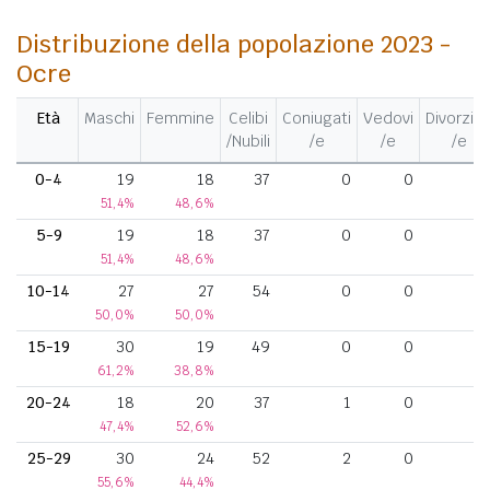
Distribuzione della popolazione 2023 -
Ocre
Età
Maschi
Femmine
Celibi
Coniugati
Vedovi
Divorziat
/Nubili
/e
/e
/e
0-4
19
18
37
0
0
51,4%
48,6%
5-9
19
18
37
0
0
51,4%
48,6%
10-14
27
27
54
0
0
50,0%
50,0%
15-19
30
19
49
0
0
61,2%
38,8%
20-24
18
20
37
1
0
47,4%
52,6%
25-29
30
24
52
2
0
55,6%
44,4%