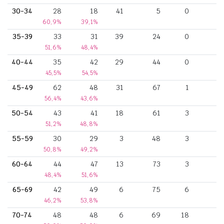
30-34
28
18
41
5
0
60,9%
39,1%
35-39
33
31
39
24
0
51,6%
48,4%
40-44
35
42
29
44
0
45,5%
54,5%
45-49
62
48
31
67
1
1
56,4%
43,6%
50-54
43
41
18
61
3
51,2%
48,8%
55-59
30
29
3
48
3
50,8%
49,2%
60-64
44
47
13
73
3
48,4%
51,6%
65-69
42
49
6
75
6
46,2%
53,8%
70-74
48
48
6
69
18