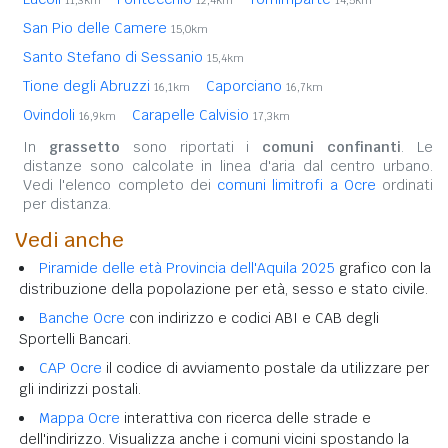
11,3km
12,4km
14,5km
San Pio delle Camere
15,0km
Santo Stefano di Sessanio
15,4km
Tione degli Abruzzi
Caporciano
16,1km
16,7km
Ovindoli
Carapelle Calvisio
16,9km
17,3km
In
grassetto
sono riportati i
comuni confinanti
. Le
distanze sono calcolate in linea d'aria dal centro urbano.
Vedi l'elenco completo dei
comuni limitrofi a Ocre
ordinati
per distanza.
Vedi anche
Piramide delle età Provincia dell'Aquila 2025
grafico con la
distribuzione della popolazione per età, sesso e stato civile.
Banche Ocre
con indirizzo e codici ABI e CAB degli
Sportelli Bancari.
CAP Ocre
il codice di avviamento postale da utilizzare per
gli indirizzi postali.
Mappa Ocre
interattiva con ricerca delle strade e
dell'indirizzo. Visualizza anche i comuni vicini spostando la