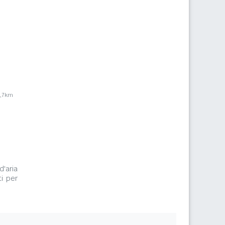
5,7km
d'aria
i per