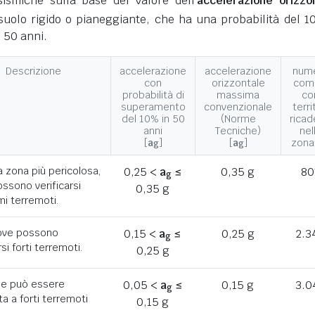
ismiche sulla base del valore dell'
accelerazione orizzo
suolo rigido o pianeggiante, che ha una probabilità del 1
 50 anni.
Descrizione
accelerazione
accelerazione
num
con
orizzontale
com
probabilità di
massima
co
superamento
convenzionale
terri
del 10% in 50
(Norme
ricad
anni
Tecniche)
nel
[
a
]
[
a
]
zona
g
g
a zona più pericolosa,
0,25 <
a
≤
0,35 g
80
g
ssono verificarsi
0,35 g
mi terremoti.
ove possono
0,15 <
a
≤
0,25 g
2.3
g
rsi forti terremoti.
0,25 g
he può essere
0,05 <
a
≤
0,15 g
3.0
g
a a forti terremoti
0,15 g