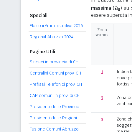
in quattro zone s
a
massima
(
) su 
g
essere superata in
Speciali
Elezioni Amministrative 2026
Zona
sismica
Regionali Abruzzo 2024
Pagine Utili
Sindaci in provincia di CH
1
Indica l
Centralini Comuni prov. CH
dove po
fortissi
Prefissi Telefonici prov. CH
CAP comuni in prov. di CH
2
Zona d
verifica
Presidenti delle Province
Presidenti delle Regioni
3
Zona c
soggett
Fusione Comuni Abruzzo
ma rari.