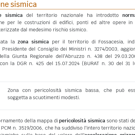
one sismica
ne sismica
del territorio nazionale ha introdotto
norm
he per le costruzioni di edifici, ponti ed altre opere in
erizzate dal medesimo rischio sismico.
tata la
zona sismica
per il territorio di Fossacesia, ind
 Presidente del Consiglio dei Ministri n. 3274/2003, aggio
della Giunta Regionale dell'Abruzzo n. 438 del 29.03.2
con la DGR n. 425 del 15.07.2024 (BURAT n. 30 del 31 l
Zona con pericolosità sismica bassa, che può es
soggetta a scuotimenti modesti.
giornamento della mappa di
pericolosità sismica
sono stati def
 PCM n. 3519/2006, che ha suddiviso l'intero territorio nazi