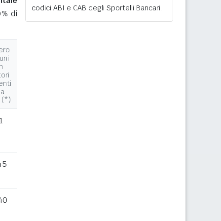
ntale
codici ABI e CAB degli Sportelli Bancari.
0% di
ero
uni
n
tori
enti
la
 (*)
1
45
40