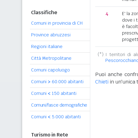
Classifiche
4
E' la z
dove i 
Comuni in provincia di CH
è facol
prescriv
Province abruzzesi
progett
Regioni italiane
(*):
I territori di 
Città Metropolitane
Pescorocchian
Comuni capoluogo
Puoi anche confro
Chieti
in un'unica 
Comuni
>
60.000 abitanti
Comuni
<
150 abitanti
Comuni/fasce demografiche
Comuni
<
5.000 abitanti
Turismo in Rete