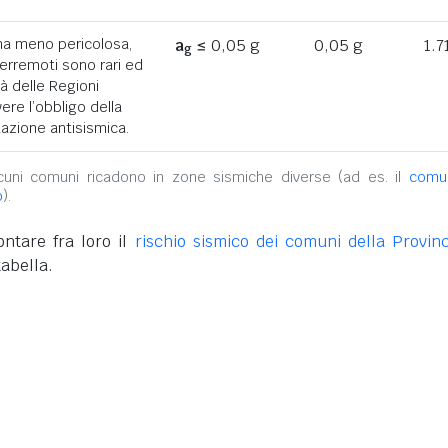
ona meno pericolosa,
a
≤ 0,05 g
0,05 g
1.7
g
terremoti sono rari ed
tà delle Regioni
ere l’obbligo della
azione antisismica.
alcuni comuni ricadono in zone sismiche diverse (ad es. il
comu
o
).
ntare fra loro il
rischio sismico dei comuni della Provinc
tabella.