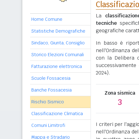
Classificazi
La
classificazio
Home Comune
tecniche
specific
geografiche caratt
Statistiche Demografiche
In basso è ripor
Sindaco, Giunta, Consiglio
nell'Ordinanza del
Storico Elezioni Comunali
con la Delibera 
successivamente 
Fatturazione elettronica
2024).
Scuole Fossacesia
Banche Fossacesia
Zona sismica
3
Rischio Sismico
Classificazione Climatica
I criteri per l'ag
Comuni Limitrofi
nell'Ordinanza del
Mappa e Stradario