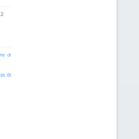
12
ne di
ia di