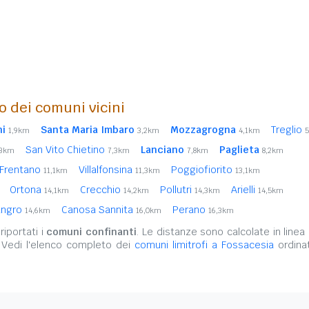
o dei comuni vicini
ni
Santa Maria Imbaro
Mozzagrogna
Treglio
1,9km
3,2km
4,1km
San Vito Chietino
Lanciano
Paglieta
,3km
7,3km
7,8km
8,2km
 Frentano
Villalfonsina
Poggiofiorito
11,1km
11,3km
13,1km
Ortona
Crecchio
Pollutri
Arielli
14,1km
14,2km
14,3km
14,5km
angro
Canosa Sannita
Perano
14,6km
16,0km
16,3km
iportati i
comuni confinanti
. Le distanze sono calcolate in linea 
 Vedi l'elenco completo dei
comuni limitrofi a Fossacesia
ordinat