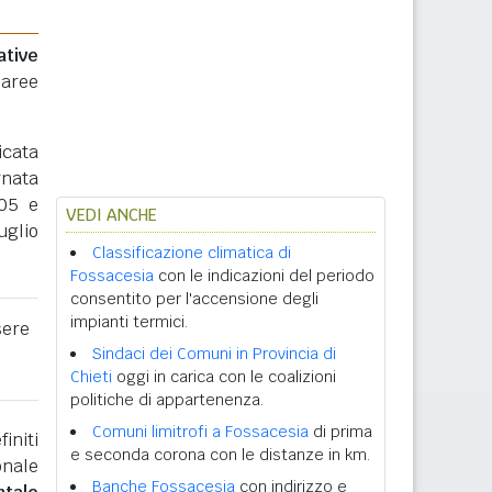
ative
 aree
icata
rnata
005 e
VEDI ANCHE
uglio
Classificazione climatica di
Fossacesia
con le indicazioni del periodo
consentito per l'accensione degli
impianti termici.
sere
Sindaci dei Comuni in Provincia di
Chieti
oggi in carica con le coalizioni
politiche di appartenenza.
Comuni limitrofi a Fossacesia
di prima
initi
e seconda corona con le distanze in km.
onale
Banche Fossacesia
con indirizzo e