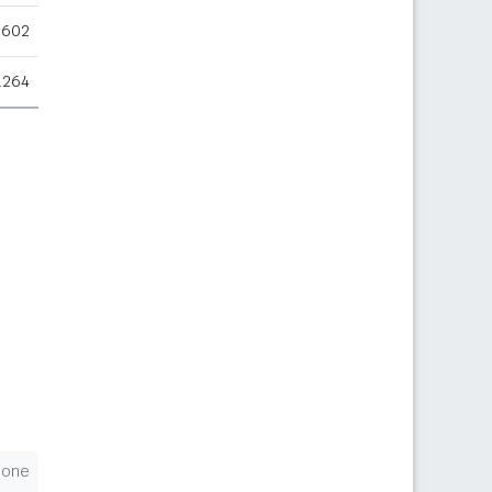
.602
.264
ione