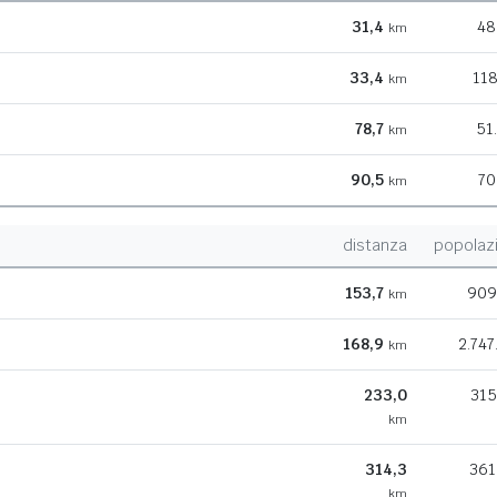
31,4
48
km
33,4
118
km
78,7
51
km
90,5
70
km
distanza
popolaz
153,7
909
km
168,9
2.747
km
233,0
315
km
314,3
361
km