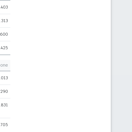
.403
.313
.600
.425
ione
.013
.290
.831
.705