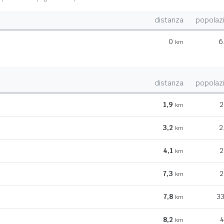
distanza
popolaz
0
6
km
distanza
popolaz
1,9
2
km
3,2
2
km
4,1
2
km
7,3
2
km
7,8
33
km
8,2
4
km