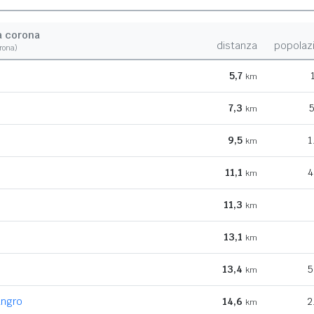
a corona
distanza
popolaz
orona)
5,7
km
7,3
5
km
9,5
1
km
11,1
4
km
11,3
km
13,1
km
13,4
5
km
angro
14,6
2
km