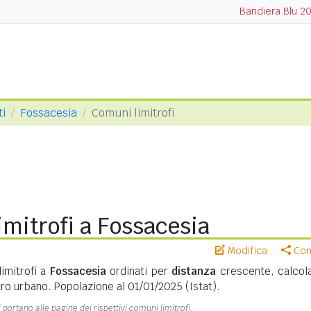
Bandiera Blu 2
ti
Fossacesia
Comuni limitrofi
mitrofi a Fossacesia
Modifica
Cond
imitrofi a
Fossacesia
ordinati per
distanza
crescente, calcola
ro urbano. Popolazione al 01/01/2025 (Istat).
 portano alle pagine dei rispettivi comuni limitrofi.