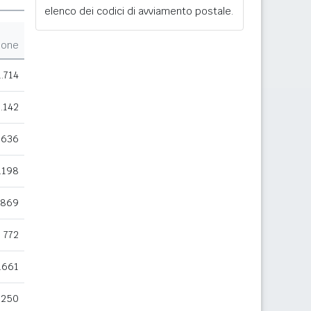
elenco dei codici di avviamento postale.
ione
1.714
.142
.636
.198
869
772
.661
.250