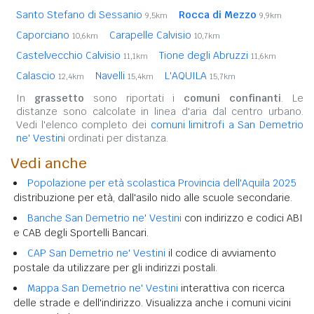
Santo Stefano di Sessanio
Rocca di Mezzo
9,5km
9,9km
Caporciano
Carapelle Calvisio
10,6km
10,7km
Castelvecchio Calvisio
Tione degli Abruzzi
11,1km
11,6km
Calascio
Navelli
L'AQUILA
12,4km
15,4km
15,7km
In
grassetto
sono riportati i
comuni confinanti
. Le
distanze sono calcolate in linea d'aria dal centro urbano.
Vedi l'elenco completo dei
comuni limitrofi a San Demetrio
ne' Vestini
ordinati per distanza.
Vedi anche
Popolazione per età scolastica Provincia dell'Aquila 2025
distribuzione per età, dall'asilo nido alle scuole secondarie.
Banche San Demetrio ne' Vestini
con indirizzo e codici ABI
e CAB degli Sportelli Bancari.
CAP San Demetrio ne' Vestini
il codice di avviamento
postale da utilizzare per gli indirizzi postali.
Mappa San Demetrio ne' Vestini
interattiva con ricerca
delle strade e dell'indirizzo. Visualizza anche i comuni vicini