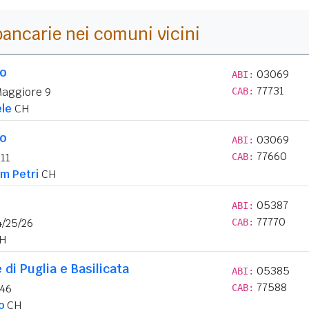
i bancarie nei comuni vicini
lo
03069
ABI:
77731
Maggiore 9
CAB:
ele
CH
lo
03069
ABI:
77660
11
CAB:
um Petri
CH
05387
ABI:
77770
4/25/26
CAB:
H
di Puglia e Basilicata
05385
ABI:
77588
 46
CAB:
o
CH