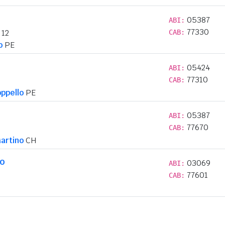
05387
ABI:
77330
 12
CAB:
o
PE
05424
ABI:
77310
CAB:
ppello
PE
05387
ABI:
77670
CAB:
artino
CH
lo
03069
ABI:
77601
CAB: