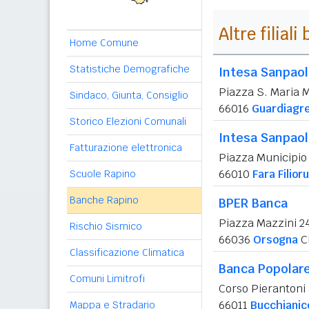
Altre filial
Home Comune
Statistiche Demografiche
Intesa Sanpao
Piazza S. Maria 
Sindaco, Giunta, Consiglio
66016
Guardiagr
Storico Elezioni Comunali
Intesa Sanpao
Fatturazione elettronica
Piazza Municipio 
66010
Fara Filior
Scuole Rapino
Banche Rapino
BPER Banca
Piazza Mazzini 2
Rischio Sismico
66036
Orsogna
C
Classificazione Climatica
Banca Popolare 
Comuni Limitrofi
Corso Pierantoni
66011
Bucchianic
Mappa e Stradario