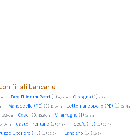
con filiali bancarie
Fara Filiorum Petri
(1)
Orsogna
(1)
4km
4,3km
7,9km
Manoppello (PE)
(3)
Lettomanoppello (PE)
(1)
km
11,5km
12,7km
)
Casoli
(3)
Villamagna
(1)
13,5km
13,8km
13,8km
Castel Frentano
(1)
Scafa (PE)
(1)
14,0km
14,2km
16,4km
ruzzo Citeriore (PE)
(1)
Lanciano
(14)
16,5km
16,8km