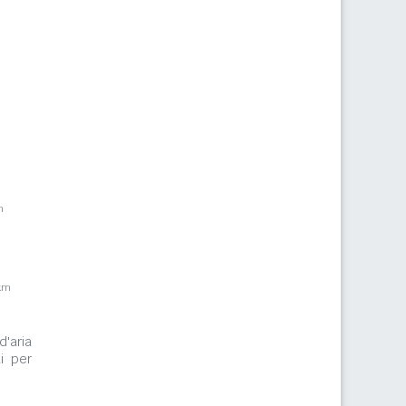
m
km
d'aria
i per