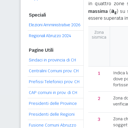
in quattro zone s
a
massima
(
) su 
g
Speciali
essere superata in
Elezioni Amministrative 2026
Zona
Regionali Abruzzo 2024
sismica
Pagine Utili
Sindaci in provincia di CH
Centralini Comuni prov. CH
1
Indica l
dove po
Prefissi Telefonici prov. CH
fortissi
CAP comuni in prov. di CH
2
Zona d
Presidenti delle Province
verifica
Presidenti delle Regioni
3
Zona c
soggett
Fusione Comuni Abruzzo