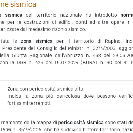
one sismica
ne sismica
del territorio nazionale ha introdotto
norm
he per le costruzioni di edifici, ponti ed altre opere in
erizzate dal medesimo rischio sismico.
rtata la
zona sismica
per il territorio di Rapino, ind
 Presidente del Consiglio dei Ministri n. 3274/2003, aggio
della Giunta Regionale dell'Abruzzo n. 438 del 29.03.2
con la DGR n. 425 del 15.07.2024 (BURAT n. 30 del 31 l
Zona con pericolosità sismica alta.
Indica la zona più pericolosa dove possono verific
fortissimi terremoti.
giornamento della mappa di
pericolosità sismica
sono stati def
 PCM n. 3519/2006, che ha suddiviso l'intero territorio nazi