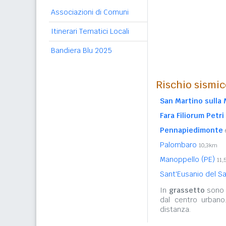
Associazioni di Comuni
Itinerari Tematici Locali
Bandiera Blu 2025
Rischio sismic
San Martino sulla
Fara Filiorum Petri
Pennapiedimonte
Palombaro
10,3km
Manoppello (PE)
11,
Sant'Eusanio del S
In
grassetto
sono r
dal centro urbano
distanza.