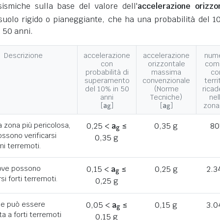
ismiche sulla base del valore dell'
accelerazione orizzo
suolo rigido o pianeggiante, che ha una probabilità del 1
 50 anni.
Descrizione
accelerazione
accelerazione
num
con
orizzontale
com
probabilità di
massima
co
superamento
convenzionale
terri
del 10% in 50
(Norme
ricad
anni
Tecniche)
nel
[
a
]
[
a
]
zona
g
g
a zona più pericolosa,
0,25 <
a
≤
0,35 g
80
g
ssono verificarsi
0,35 g
mi terremoti.
ove possono
0,15 <
a
≤
0,25 g
2.3
g
rsi forti terremoti.
0,25 g
he può essere
0,05 <
a
≤
0,15 g
3.0
g
a a forti terremoti
0,15 g