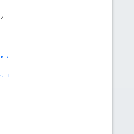
12
ne di
ia di