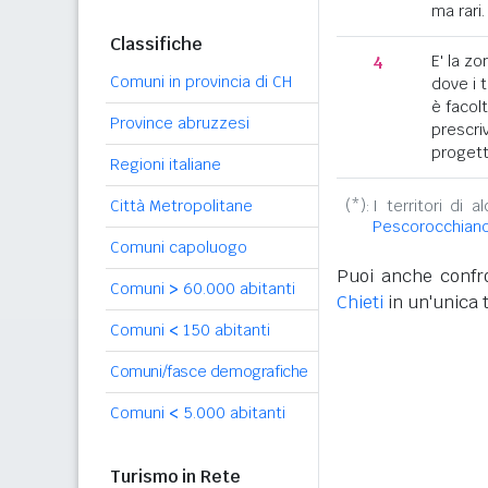
ma rari.
Classifiche
4
E' la z
Comuni in provincia di CH
dove i 
è facol
Province abruzzesi
prescriv
progett
Regioni italiane
Città Metropolitane
(*):
I territori di 
Pescorocchian
Comuni capoluogo
Puoi anche confro
Comuni
>
60.000 abitanti
Chieti
in un'unica 
Comuni
<
150 abitanti
Comuni/fasce demografiche
Comuni
<
5.000 abitanti
Turismo in Rete