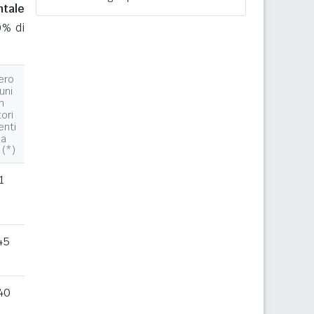
ntale
0% di
ero
uni
n
tori
enti
la
 (*)
1
45
40