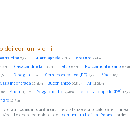
o dei comuni vicini
 Marrucina
Guardiagrele
Pretoro
2,9km
3,4km
3,6km
Casacanditella
Filetto
Roccamontepiano
4,3km
4,3km
5,4km
5,8k
Orsogna
Serramonacesca (PE)
Vacri
6,5km
7,9km
8,7km
10,2km
Casalincontrada
Bucchianico
Ari
10,4km
10,5km
11,2km
Arielli
Poggiofiorito
Lettomanoppello (PE)
5km
11,7km
12,4km
12,7
angro
12,7km
iportati i
comuni confinanti
. Le distanze sono calcolate in linea 
. Vedi l'elenco completo dei
comuni limitrofi a Rapino
ordinat