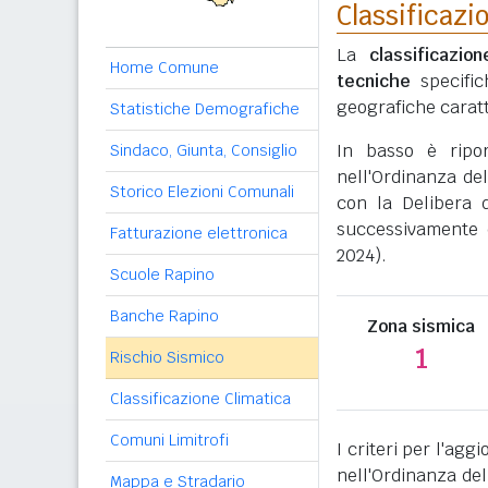
Classificazi
La
classificazio
Home Comune
tecniche
specific
geografiche caratt
Statistiche Demografiche
In basso è ripo
Sindaco, Giunta, Consiglio
nell'Ordinanza del
Storico Elezioni Comunali
con la Delibera 
successivamente 
Fatturazione elettronica
2024).
Scuole Rapino
Banche Rapino
Zona sismica
1
Rischio Sismico
Classificazione Climatica
Comuni Limitrofi
I criteri per l'ag
nell'Ordinanza del
Mappa e Stradario