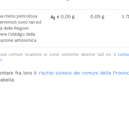
ona meno pericolosa,
a
≤ 0,05 g
0,05 g
1.7
g
terremoti sono rari ed
tà delle Regioni
ere l’obbligo della
azione antisismica.
alcuni comuni ricadono in zone sismiche diverse (ad es. il
comu
o
).
ntare fra loro il
rischio sismico dei comuni della Provinc
tabella.