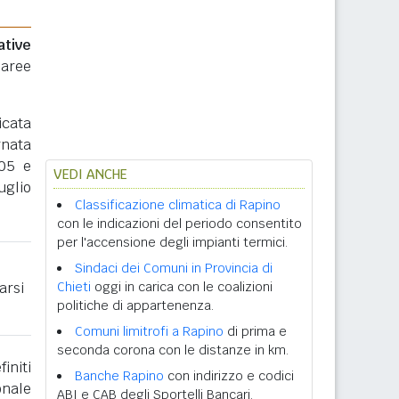
ative
 aree
icata
rnata
005 e
VEDI ANCHE
uglio
Classificazione climatica di Rapino
con le indicazioni del periodo consentito
per l'accensione degli impianti termici.
Sindaci dei Comuni in Provincia di
arsi
Chieti
oggi in carica con le coalizioni
politiche di appartenenza.
Comuni limitrofi a Rapino
di prima e
seconda corona con le distanze in km.
initi
Banche Rapino
con indirizzo e codici
onale
ABI e CAB degli Sportelli Bancari.