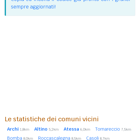
sempre aggiornati!
Le statistiche dei comuni vicini
Archi
Altino
Atessa
Tornareccio
1,8km
5,2km
6,0km
7,5km
Bomba
Roccascalegna
Casoli
8,0km
8,5km
8,7km