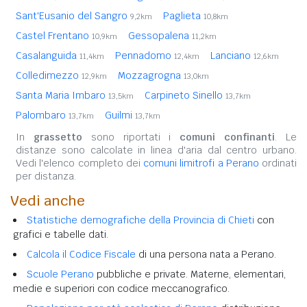
Sant'Eusanio del Sangro
Paglieta
9,2km
10,8km
Castel Frentano
Gessopalena
10,9km
11,2km
Casalanguida
Pennadomo
Lanciano
11,4km
12,4km
12,6km
Colledimezzo
Mozzagrogna
12,9km
13,0km
Santa Maria Imbaro
Carpineto Sinello
13,5km
13,7km
Palombaro
Guilmi
13,7km
13,7km
In
grassetto
sono riportati i
comuni confinanti
. Le
distanze sono calcolate in linea d'aria dal centro urbano.
Vedi l'elenco completo dei
comuni limitrofi a Perano
ordinati
per distanza.
Vedi anche
Statistiche demografiche della Provincia di Chieti
con
grafici e tabelle dati.
Calcola il Codice Fiscale
di una persona nata a Perano.
Scuole Perano
pubbliche e private. Materne, elementari,
medie e superiori con codice meccanografico.