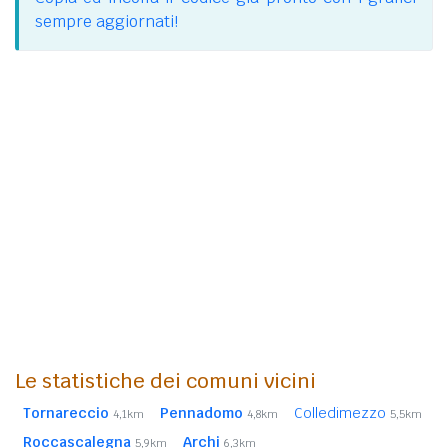
sempre aggiornati!
Le statistiche dei comuni vicini
Tornareccio
Pennadomo
Colledimezzo
4,1km
4,8km
5,5km
Roccascalegna
Archi
5,9km
6,3km