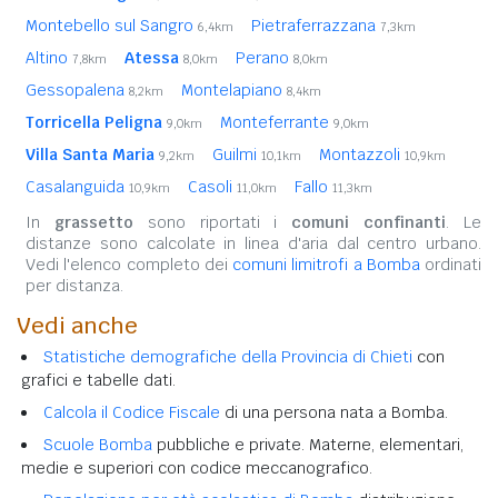
Montebello sul Sangro
Pietraferrazzana
6,4km
7,3km
Altino
Atessa
Perano
7,8km
8,0km
8,0km
Gessopalena
Montelapiano
8,2km
8,4km
Torricella Peligna
Monteferrante
9,0km
9,0km
Villa Santa Maria
Guilmi
Montazzoli
9,2km
10,1km
10,9km
Casalanguida
Casoli
Fallo
10,9km
11,0km
11,3km
In
grassetto
sono riportati i
comuni confinanti
. Le
distanze sono calcolate in linea d'aria dal centro urbano.
Vedi l'elenco completo dei
comuni limitrofi a Bomba
ordinati
per distanza.
Vedi anche
Statistiche demografiche della Provincia di Chieti
con
grafici e tabelle dati.
Calcola il Codice Fiscale
di una persona nata a Bomba.
Scuole Bomba
pubbliche e private. Materne, elementari,
medie e superiori con codice meccanografico.