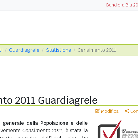
Bandiera Blu 2
ti
Guardiagrele
Statistiche
Censimento 2011
to 2011 Guardiagrele
Modifica
Cond
 generale della Popolazione e delle
revemente
Censimento 2011
, è stata la
suaria operata dall'Istat che ha