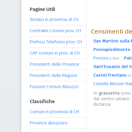
Pagine Utili
Sindaci in provincia di CH
Censimenti de
Centralini Comuni prov. CH
San Martino sulla
Prefissi Telefonici prov. CH
Pennapiedimonte
CAP comuni in prov. di CH
Pretoro
Pal
6,9km
Presidenti delle Province
Sant'Eusanio del 
Castel Frentano
Presidenti delle Regioni
11
Civitella Messer R
Fusione Comuni Abruzzo
In
grassetto
sono r
dal centro urbano.
Classifiche
distanza.
Comuni in provincia di CH
Province abruzzesi