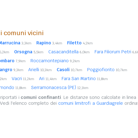
i comuni vicini
 Marrucina
Rapino
Filetto
3,3km
3,4km
4,2km
Orsogna
Casacanditella
Fara Filiorum Petri
5,2km
5,5km
6,0km
6,
ombaro
Roccamontepiano
7,9km
9,2km
Sangro
Arielli
Casoli
Poggiofiorito
9,3km
10,3km
10,7km
10,7km
Vacri
Ari
Fara San Martino
,2km
11,2km
11,4km
11,8km
aimondo
Serramonacesca (PE)
11,8km
12,1km
iportati i
comuni confinanti
. Le distanze sono calcolate in linea 
 Vedi l'elenco completo dei
comuni limitrofi a Guardiagrele
ordinat