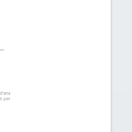
6km
d'aria
i per