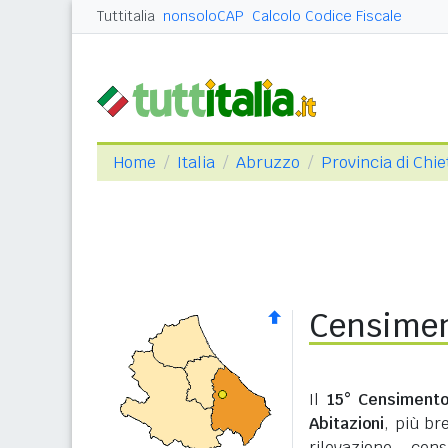
Tuttitalia
nonsoloCAP
Calcolo Codice Fiscale
Home
Italia
Abruzzo
Provincia di Chie
Censimen
Il
15° Censimento
Abitazioni
, più b
rilevazione cen