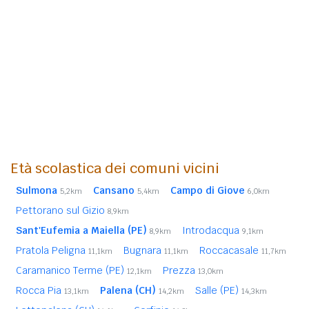
Età scolastica dei comuni vicini
Sulmona
Cansano
Campo di Giove
5,2km
5,4km
6,0km
Pettorano sul Gizio
8,9km
Sant'Eufemia a Maiella (PE)
Introdacqua
8,9km
9,1km
Pratola Peligna
Bugnara
Roccacasale
11,1km
11,1km
11,7km
Caramanico Terme (PE)
Prezza
12,1km
13,0km
Rocca Pia
Palena (CH)
Salle (PE)
13,1km
14,2km
14,3km