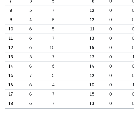
7
3
5
8
0
0
8
5
7
12
0
0
9
4
8
12
0
0
10
6
5
11
0
0
11
6
7
13
0
0
12
6
10
16
0
0
13
5
7
12
0
1
14
8
6
14
0
0
15
7
5
12
0
0
16
6
4
10
0
1
17
8
7
15
0
0
18
6
7
13
0
0