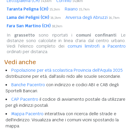
Lettopalena (CH)
Corfinio
14,6km
14,8km
Taranta Peligna (CH)
Raiano
15,1km
15,7km
Lama dei Peligni (CH)
Anversa degli Abruzzi
16,1km
16,7km
Fara San Martino (CH)
18,2km
In
grassetto
sono riportati i
comuni confinanti
. Le
distanze sono calcolate in linea d'aria dal centro urbano.
Vedi l'elenco completo dei
comuni limitrofi a Pacentro
ordinati per distanza.
Vedi anche
Popolazione per età scolastica Provincia dell'Aquila 2025
distribuzione per età, dall'asilo nido alle scuole secondarie.
Banche Pacentro
con indirizzo e codici ABI e CAB degli
Sportelli Bancari.
CAP Pacentro
il codice di avviamento postale da utilizzare
per gli indirizzi postali.
Mappa Pacentro
interattiva con ricerca delle strade e
dell'indirizzo. Visualizza anche i comuni vicini spostando la
mappa.