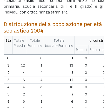
scolastici (asilo nido, scuola dell'infanzia, scuola
primaria, scuola secondaria di I e II grado) e gli
individui con cittadinanza straniera.
Distribuzione della popolazione per età
scolastica 2004
Età
Totale
Totale
Totale
di cui stran
Maschi
Femmine
Maschi+Femmine
Maschi
Femmine
0
1
0
1
0
0
1
12
1
13
0
0
2
4
4
8
0
0
3
8
4
12
0
0
4
4
6
10
0
0
5
2
5
7
0
0
6
5
1
6
0
0