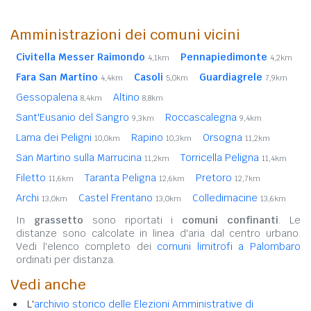
Amministrazioni dei comuni vicini
Civitella Messer Raimondo
Pennapiedimonte
4,1km
4,2km
Fara San Martino
Casoli
Guardiagrele
4,4km
5,0km
7,9km
Gessopalena
Altino
8,4km
8,8km
Sant'Eusanio del Sangro
Roccascalegna
9,3km
9,4km
Lama dei Peligni
Rapino
Orsogna
10,0km
10,3km
11,2km
San Martino sulla Marrucina
Torricella Peligna
11,2km
11,4km
Filetto
Taranta Peligna
Pretoro
11,6km
12,6km
12,7km
Archi
Castel Frentano
Colledimacine
13,0km
13,0km
13,6km
In
grassetto
sono riportati i
comuni confinanti
. Le
distanze sono calcolate in linea d'aria dal centro urbano.
Vedi l'elenco completo dei
comuni limitrofi a Palombaro
ordinati per distanza.
Vedi anche
L'
archivio storico delle Elezioni Amministrative di