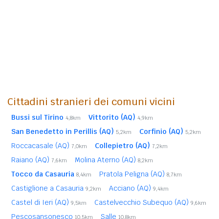
Cittadini stranieri dei comuni vicini
Bussi sul Tirino
Vittorito (AQ)
4,8km
4,9km
San Benedetto in Perillis (AQ)
Corfinio (AQ)
5,2km
5,2km
Roccacasale (AQ)
Collepietro (AQ)
7,0km
7,2km
Raiano (AQ)
Molina Aterno (AQ)
7,6km
8,2km
Tocco da Casauria
Pratola Peligna (AQ)
8,4km
8,7km
Castiglione a Casauria
Acciano (AQ)
9,2km
9,4km
Castel di Ieri (AQ)
Castelvecchio Subequo (AQ)
9,5km
9,6km
Pescosansonesco
Salle
10,5km
10,8km