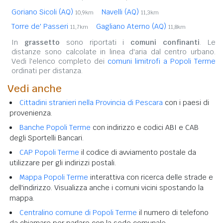
Goriano Sicoli (AQ)
Navelli (AQ)
10,9km
11,3km
Torre de' Passeri
Gagliano Aterno (AQ)
11,7km
11,8km
In
grassetto
sono riportati i
comuni confinanti
. Le
distanze sono calcolate in linea d'aria dal centro urbano.
Vedi l'elenco completo dei
comuni limitrofi a Popoli Terme
ordinati per distanza.
Vedi anche
Cittadini stranieri nella Provincia di Pescara
con i paesi di
provenienza.
Banche Popoli Terme
con indirizzo e codici ABI e CAB
degli Sportelli Bancari.
CAP Popoli Terme
il codice di avviamento postale da
utilizzare per gli indirizzi postali.
Mappa Popoli Terme
interattiva con ricerca delle strade e
dell'indirizzo. Visualizza anche i comuni vicini spostando la
mappa.
Centralino comune di Popoli Terme
il numero di telefono
da chiamare per parlare con la sede comunale.