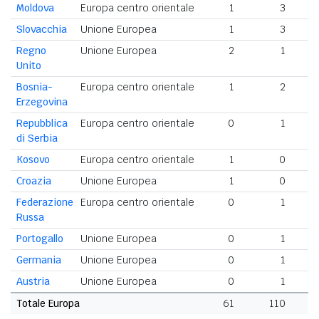
Moldova
Europa centro orientale
1
3
Slovacchia
Unione Europea
1
3
Regno
Unione Europea
2
1
Unito
Bosnia-
Europa centro orientale
1
2
Erzegovina
Repubblica
Europa centro orientale
0
1
di Serbia
Kosovo
Europa centro orientale
1
0
Croazia
Unione Europea
1
0
Federazione
Europa centro orientale
0
1
Russa
Portogallo
Unione Europea
0
1
Germania
Unione Europea
0
1
Austria
Unione Europea
0
1
Totale Europa
61
110
1