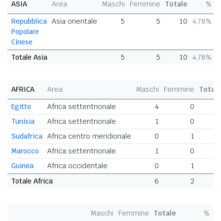
ASIA
Area
Maschi
Femmine
Totale
%
Repubblica
Asia orientale
5
5
10
4,78%
Popolare
Cinese
Totale Asia
5
5
10
4,78%
AFRICA
Area
Maschi
Femmine
Total
Egitto
Africa settentrionale
4
0
Tunisia
Africa settentrionale
1
0
Sudafrica
Africa centro meridionale
0
1
Marocco
Africa settentrionale
1
0
Guinea
Africa occidentale
0
1
Totale Africa
6
2
Maschi
Femmine
Totale
%