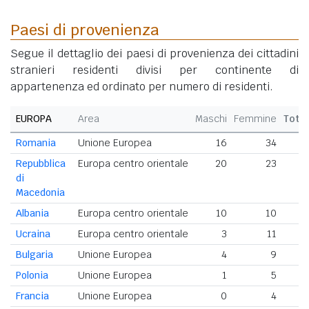
Paesi di provenienza
Segue il dettaglio dei paesi di provenienza dei cittadini
stranieri residenti divisi per continente di
appartenenza ed ordinato per numero di residenti.
EUROPA
Area
Maschi
Femmine
Tota
Romania
Unione Europea
16
34
5
Repubblica
Europa centro orientale
20
23
di
Macedonia
Albania
Europa centro orientale
10
10
2
Ucraina
Europa centro orientale
3
11
Bulgaria
Unione Europea
4
9
Polonia
Unione Europea
1
5
Francia
Unione Europea
0
4