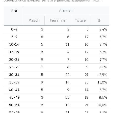
Età
Stranieri
Maschi
Femmine
Totale
%
0-4
3
2
5
2,4%
5-9
6
6
12
5,7%
10-14
5
11
16
7,7%
15-19
8
4
12
5,7%
20-24
9
7
16
7,7%
25-29
3
6
9
4,3%
30-34
5
22
27
12,9%
35-39
9
14
23
11,0%
40-44
5
9
14
6,7%
45-49
3
15
18
8,6%
50-54
8
13
21
10,0%
55-59
6
11
17
8,1%