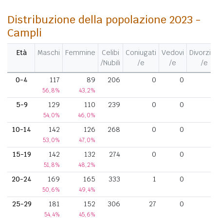
Distribuzione della popolazione 2023 -
Campli
Età
Maschi
Femmine
Celibi
Coniugati
Vedovi
Divorziat
/Nubili
/e
/e
/e
0-4
117
89
206
0
0
56,8%
43,2%
5-9
129
110
239
0
0
54,0%
46,0%
10-14
142
126
268
0
0
53,0%
47,0%
15-19
142
132
274
0
0
51,8%
48,2%
20-24
169
165
333
1
0
50,6%
49,4%
25-29
181
152
306
27
0
54,4%
45,6%