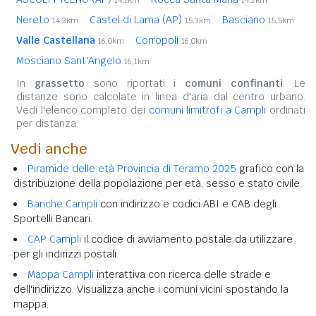
14,1km
14,2km
Nereto
Castel di Lama (AP)
Basciano
14,3km
15,3km
15,5km
Valle Castellana
Corropoli
16,0km
16,0km
Mosciano Sant'Angelo
16,1km
In
grassetto
sono riportati i
comuni confinanti
. Le
distanze sono calcolate in linea d'aria dal centro urbano.
Vedi l'elenco completo dei
comuni limitrofi a Campli
ordinati
per distanza.
Vedi anche
Piramide delle età Provincia di Teramo 2025
grafico con la
distribuzione della popolazione per età, sesso e stato civile.
Banche Campli
con indirizzo e codici ABI e CAB degli
Sportelli Bancari.
CAP Campli
il codice di avviamento postale da utilizzare
per gli indirizzi postali.
Mappa Campli
interattiva con ricerca delle strade e
dell'indirizzo. Visualizza anche i comuni vicini spostando la
mappa.