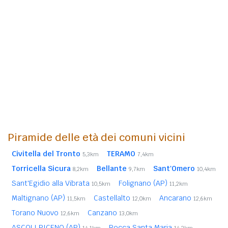
Piramide delle età dei comuni vicini
Civitella del Tronto
TERAMO
5,3km
7,4km
Torricella Sicura
Bellante
Sant'Omero
8,2km
9,7km
10,4km
Sant'Egidio alla Vibrata
Folignano (AP)
10,5km
11,2km
Maltignano (AP)
Castellalto
Ancarano
11,5km
12,0km
12,6km
Torano Nuovo
Canzano
12,6km
13,0km
ASCOLI PICENO (AP)
Rocca Santa Maria