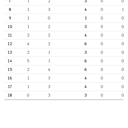
7
1
2
3
0
0
8
1
3
4
0
1
9
1
0
1
0
0
10
1
2
3
0
0
11
2
2
4
0
0
12
4
2
6
0
0
13
2
1
3
0
0
14
5
1
6
0
0
15
2
4
6
0
0
16
1
3
4
0
0
17
1
3
4
0
0
18
0
3
3
0
0