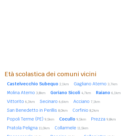
Età scolastica dei comuni vicini
Castelvecchio Subequo
Gagliano Aterno
2,1km
3,7km
Molina Aterno
Goriano Sicoli
Raiano
3,8km
4,7km
6,1km
Vittorito
Secinaro
Acciano
6,3km
6,6km
7,1km
San Benedetto in Perillis
Corfinio
8,0km
8,2km
Popoli Terme (PE)
Cocullo
Prezza
9,5km
9,5km
9,8km
Pratola Peligna
Collarmele
11,0km
11,5km