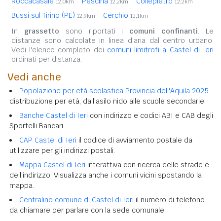
Roccacasale
Pescina
Collepietro
12,0km
12,2km
12,2km
Bussi sul Tirino (PE)
Cerchio
12,9km
13,1km
In
grassetto
sono riportati i
comuni confinanti
. Le
distanze sono calcolate in linea d'aria dal centro urbano.
Vedi l'elenco completo dei
comuni limitrofi a Castel di Ieri
ordinati per distanza.
Vedi anche
Popolazione per età scolastica Provincia dell'Aquila 2025
distribuzione per età, dall'asilo nido alle scuole secondarie.
Banche Castel di Ieri
con indirizzo e codici ABI e CAB degli
Sportelli Bancari.
CAP Castel di Ieri
il codice di avviamento postale da
utilizzare per gli indirizzi postali.
Mappa Castel di Ieri
interattiva con ricerca delle strade e
dell'indirizzo. Visualizza anche i comuni vicini spostando la
mappa.
Centralino comune di Castel di Ieri
il numero di telefono
da chiamare per parlare con la sede comunale.