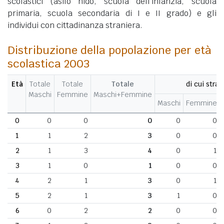
scolastici (asilo nido, scuola dell'infanzia, scuola
primaria, scuola secondaria di I e II grado) e gli
individui con cittadinanza straniera.
Distribuzione della popolazione per età
scolastica 2003
Età
Totale
Totale
Totale
di cui stran
Maschi
Femmine
Maschi+Femmine
Maschi
Femmine
0
0
0
0
0
0
1
1
2
3
0
0
2
1
3
4
0
1
3
1
0
1
0
0
4
2
1
3
0
1
5
2
1
3
1
0
6
0
2
2
0
0