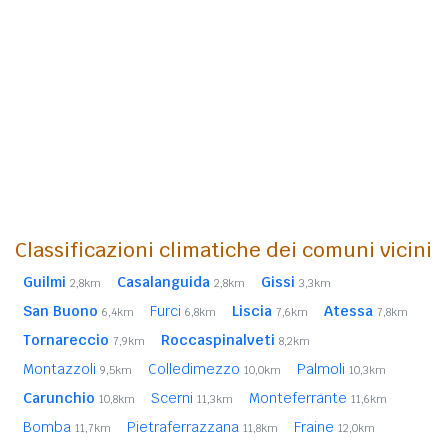
Classificazioni climatiche dei comuni vicini
Guilmi
Casalanguida
Gissi
2,8km
2,8km
3,3km
San Buono
Furci
Liscia
Atessa
6,4km
6,8km
7,6km
7,8km
Tornareccio
Roccaspinalveti
7,9km
8,2km
Montazzoli
Colledimezzo
Palmoli
9,5km
10,0km
10,3km
Carunchio
Scerni
Monteferrante
10,8km
11,3km
11,6km
Bomba
Pietraferrazzana
Fraine
11,7km
11,8km
12,0km