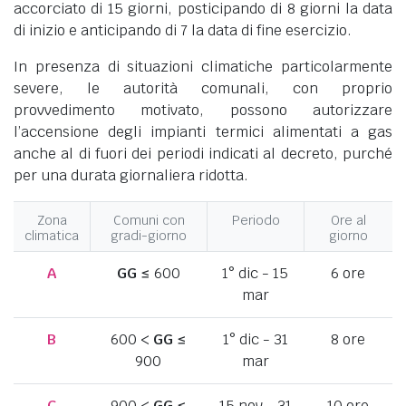
accorciato di 15 giorni, posticipando di 8 giorni la data
di inizio e anticipando di 7 la data di fine esercizio.
In presenza di situazioni climatiche particolarmente
severe, le autorità comunali, con proprio
provvedimento motivato, possono autorizzare
l’accensione degli impianti termici alimentati a gas
anche al di fuori dei periodi indicati al decreto, purché
per una durata giornaliera ridotta.
Zona
Comuni con
Periodo
Ore al
climatica
gradi-giorno
giorno
A
GG
≤ 600
1° dic - 15
6 ore
mar
B
600 <
GG
≤
1° dic - 31
8 ore
900
mar
C
900 <
GG
≤
15 nov - 31
10 ore