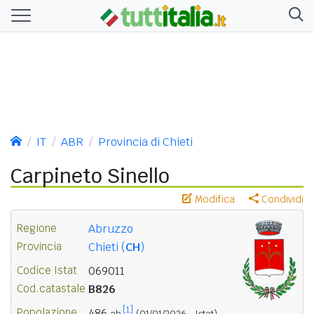
IT
ABR
Provincia di Chieti
Carpineto Sinello
Modifica
Condividi
Regione
Abruzzo
Provincia
Chieti (
CH
)
Codice Istat
069011
Cod.catastale
B826
[1]
Popolazione
486
ab.
(01/01/2026 - Istat)