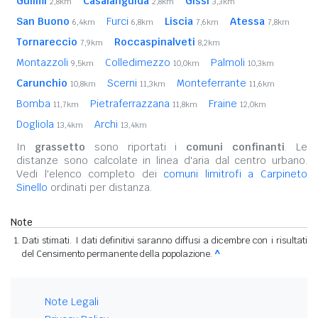
Guilmi
Casalanguida
Gissi
2,8km
2,8km
3,3km
San Buono
Furci
Liscia
Atessa
6,4km
6,8km
7,6km
7,8km
Tornareccio
Roccaspinalveti
7,9km
8,2km
Montazzoli
Colledimezzo
Palmoli
9,5km
10,0km
10,3km
Carunchio
Scerni
Monteferrante
10,8km
11,3km
11,6km
Bomba
Pietraferrazzana
Fraine
11,7km
11,8km
12,0km
Dogliola
Archi
13,4km
13,4km
In
grassetto
sono riportati i
comuni confinanti
. Le
distanze sono calcolate in linea d'aria dal centro urbano.
Vedi l'elenco completo dei
comuni limitrofi a Carpineto
Sinello
ordinati per distanza.
Note
Dati stimati. I dati definitivi saranno diffusi a dicembre con i risultati
del Censimento permanente della popolazione.
^
Note Legali