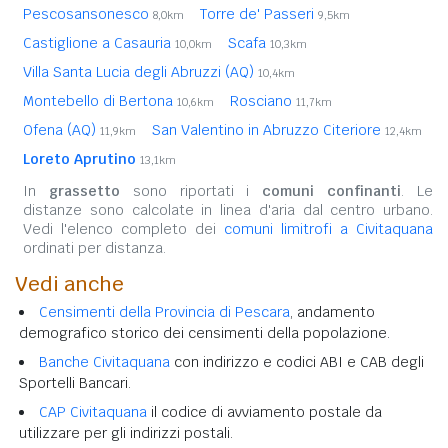
Pescosansonesco
Torre de' Passeri
8,0km
9,5km
Castiglione a Casauria
Scafa
10,0km
10,3km
Villa Santa Lucia degli Abruzzi (AQ)
10,4km
Montebello di Bertona
Rosciano
10,6km
11,7km
Ofena (AQ)
San Valentino in Abruzzo Citeriore
11,9km
12,4km
Loreto Aprutino
13,1km
In
grassetto
sono riportati i
comuni confinanti
. Le
distanze sono calcolate in linea d'aria dal centro urbano.
Vedi l'elenco completo dei
comuni limitrofi a Civitaquana
ordinati per distanza.
Vedi anche
Censimenti della Provincia di Pescara
, andamento
demografico storico dei censimenti della popolazione.
Banche Civitaquana
con indirizzo e codici ABI e CAB degli
Sportelli Bancari.
CAP Civitaquana
il codice di avviamento postale da
utilizzare per gli indirizzi postali.