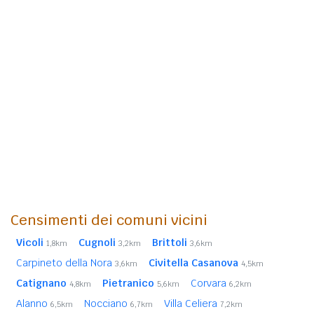
Censimenti dei comuni vicini
Vicoli
Cugnoli
Brittoli
1,8km
3,2km
3,6km
Carpineto della Nora
Civitella Casanova
3,6km
4,5km
Catignano
Pietranico
Corvara
4,8km
5,6km
6,2km
Alanno
Nocciano
Villa Celiera
6,5km
6,7km
7,2km