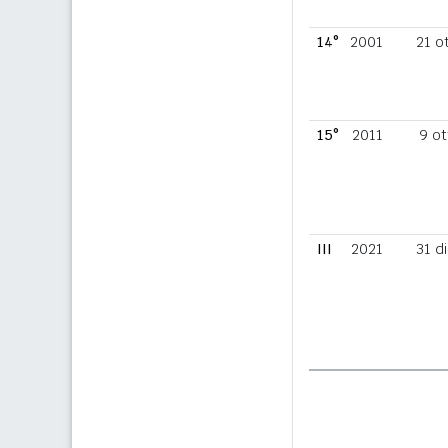
14°
2001
21 o
15°
2011
9 ot
III
2021
31 d