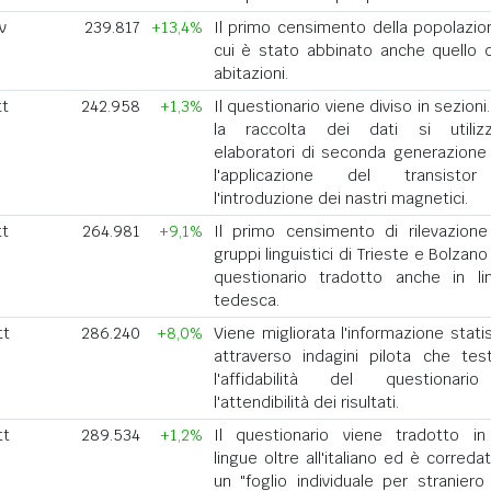
v
239.817
+13,4%
Il primo censimento della popolazio
cui è stato abbinato anche quello d
abitazioni.
tt
242.958
+1,3%
Il questionario viene diviso in sezioni
la raccolta dei dati si utiliz
elaboratori di seconda generazione
l'applicazione del transisto
l'introduzione dei nastri magnetici.
tt
264.981
+9,1%
Il primo censimento di rilevazione
gruppi linguistici di Trieste e Bolzan
questionario tradotto anche in li
tedesca.
tt
286.240
+8,0%
Viene migliorata l'informazione stati
attraverso indagini pilota che tes
l'affidabilità del questionar
l'attendibilità dei risultati.
tt
289.534
+1,2%
Il questionario viene tradotto in
lingue oltre all'italiano ed è correda
un "foglio individuale per straniero