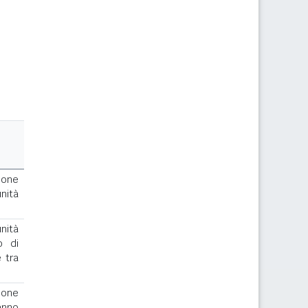
ione
nità
nità
o di
 tra
ione
anno