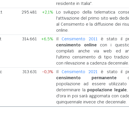
residente in Italia".
tt
295.481
+2,1%
Lo sviluppo della telematica cons
l'attivazione del primo sito web dedi
al Censimento e la diffusione dei risu
online.
t
314.661
+6,5%
Il
Censimento 2011
è stato il p
censimento online
con i questio
compilati anche via web ed a
l'ultimo censimento di tipo tradizio
con rilevazione a cadenza decennale.
ic
313.631
-0,3%
Il
Censimento 2021
è stato il p
censimento permanente
del
popolazione ad essere utilizzato
determinare la
popolazione legale
,
d'ora in poi sarà aggiornata con cad
quinquennale invece che decennale.