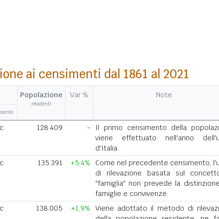
ione ai censimenti dal 1861 al 2021
Popolazione
Var %
Note
residenti
amento
ic
128.409
-
Il primo censimento della popolaz
viene effettuato nell'anno dell'u
d'Italia.
ic
135.391
+5,4%
Come nel precedente censimento, l'u
di rilevazione basata sul concett
"famiglia" non prevede la distinzione
famiglie e convivenze.
ic
138.005
+1,9%
Viene adottato il metodo di rilevaz
della popolazione residente, ne f