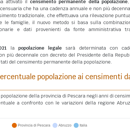
ha attivato il
censimento permanente della popolazione
 censuaria che ha una cadenza annuale e non più decenna
simento tradizionale, che effettuava una rilevazione puntua
ui e le famiglie, il nuovo metodo si basa sulla combinazio
ionarie e dati provenienti da fonte amministrativa tra
021
la
popolazione legale
sarà determinata con cad
on più decennale con decreto del Presidente della Repub
ultati del censimento permanente della popolazione.
ercentuale popolazione ai censimenti d
a popolazione della provincia di Pescara negli anni di censi
ntuale a confronto con le variazioni della regione Abru