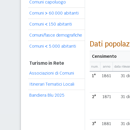
Comuni capoluogo
Comuni
>
60.000 abitanti
Comuni
<
150 abitanti
Comuni/fasce demografiche
Dati popolaz
Comuni
<
5.000 abitanti
Censimento
Turismo in Rete
num.
anno
data rilev
Associazioni di Comuni
1°
1861
31 d
Itinerari Tematici Locali
Bandiera Blu 2025
2°
1871
31 d
3°
1881
31 d