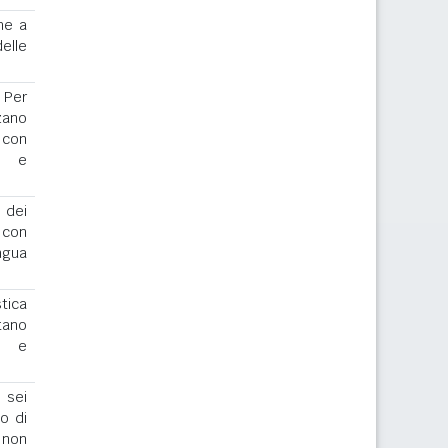
ne a
elle
. Per
zano
 con
r e
 dei
o con
ngua
stica
tano
io e
 sei
to di
 non