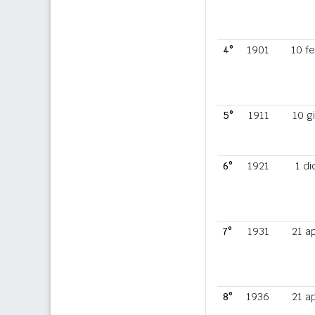
4°
1901
10 f
5°
1911
10 g
6°
1921
1 di
7°
1931
21 a
8°
1936
21 a