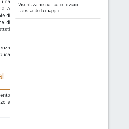
, una
Visualizza anche i comuni vicini
le. A
spostando la mappa.
le di
ne di
ttati
enza
blica
al
mento
zzo e