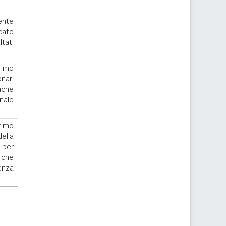
ente
cato
ltati
rimo
nari
nche
nale
rimo
la
 per
 che
enza