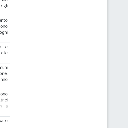
e gli
ento
gono
ogni
imite
alle
muni
one.
ranno
ngono
rici
th a
uato