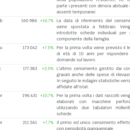
parte i presenti con dimora abituale 
assenti temporanei.
eb
160.986
+16,7%
La data di riferimento del censim
viene spostata a febbraio. Ven
introdotte schede individuali per 
componente della famiglia.
iu
173.042
+7,5%
Per la prima volta viene previsto il l
di età di 10 anni per rispondere 
domande sul lavoro.
c
177.383
+2,5%
L'ultimo censimento gestito dai co
gravati anche delle spese di rilevazi
In seguito le indagini statistiche ver
affidate all'Istat.
pr
196.431
+10,7%
Per la prima volta i dati raccolti ve
elaborati con macchine perforat
utilizzando due tabulatori Holleri
schede.
pr
211.561
+7,7%
Il primo ed unico censimento effett
con periodicità quinquennale.