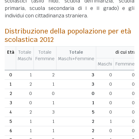
scolastici (asilo nido, scuola dell'infanzia, scuola
primaria, scuola secondaria di I e II grado) e gli
individui con cittadinanza straniera.
Distribuzione della popolazione per età
scolastica 2012
Età
Totale
Totale
Totale
di cui stran
Maschi
Femmine
Maschi+Femmine
Maschi
Femmine
0
1
2
3
0
0
1
2
1
3
0
0
2
0
0
0
0
0
3
0
1
1
0
0
4
2
3
5
0
0
5
1
1
2
1
0
6
1
1
2
0
0