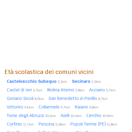
Età scolastica dei comuni vicini
Castelvecchio Subequo
Secinaro
2,3km
3,3km
Castel di Ieri
Molina Aterno
Acciano
3,7km
3,8km
5,7km
Goriano Sicoli
San Benedetto in Perillis
8,0km
8,7km
Vittorito
Collarmele
Raiano
9,6km
9,7km
9,8km
Tione degli Abruzzi
Aielli
Cerchio
10,1km
10,4km
10,9km
Corfinio
Pescina
Popoli Terme (PE)
11,7km
11,8km
11,8km