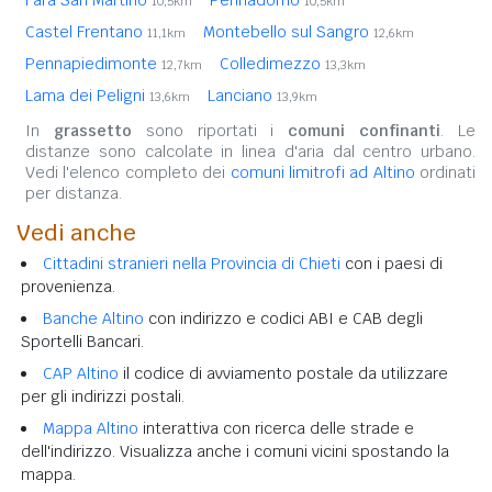
10,5km
10,5km
Castel Frentano
Montebello sul Sangro
11,1km
12,6km
Pennapiedimonte
Colledimezzo
12,7km
13,3km
Lama dei Peligni
Lanciano
13,6km
13,9km
In
grassetto
sono riportati i
comuni confinanti
. Le
distanze sono calcolate in linea d'aria dal centro urbano.
Vedi l'elenco completo dei
comuni limitrofi ad Altino
ordinati
per distanza.
Vedi anche
Cittadini stranieri nella Provincia di Chieti
con i paesi di
provenienza.
Banche Altino
con indirizzo e codici ABI e CAB degli
Sportelli Bancari.
CAP Altino
il codice di avviamento postale da utilizzare
per gli indirizzi postali.
Mappa Altino
interattiva con ricerca delle strade e
dell'indirizzo. Visualizza anche i comuni vicini spostando la
mappa.