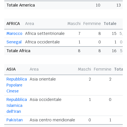
Totale America
10
13
AFRICA
Area
Maschi
Femmine
Totale
Marocco
Africa settentrionale
7
8
15
5,0
Senegal
Africa occidentale
1
0
1
0,3
Totale Africa
8
8
16
5,3
ASIA
Area
Maschi
Femmine
Total
Repubblica
Asia orientale
2
2
Popolare
Cinese
Repubblica
Asia occidentale
1
0
Islamica
dell'Iran
Pakistan
Asia centro meridionale
0
1