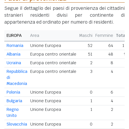
Segue il dettaglio dei paesi di provenienza dei cittadini
stranieri residenti divisi per continente di
appartenenza ed ordinato per numero di residenti.
EUROPA
Area
Maschi
Femmine
Total
Romania
Unione Europea
52
64
11
Albania
Europa centro orientale
51
48
9
Ucraina
Europa centro orientale
2
8
1
Repubblica
Europa centro orientale
3
4
di
Macedonia
Polonia
Unione Europea
0
6
Bulgaria
Unione Europea
1
4
Regno
Unione Europea
1
2
Unito
Slovacchia
Unione Europea
0
2