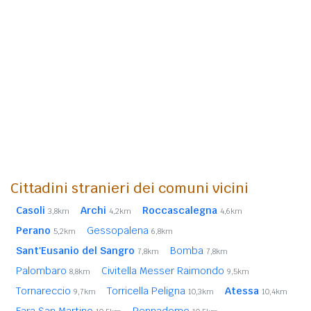
Cittadini stranieri dei comuni vicini
Casoli
Archi
Roccascalegna
3,8km
4,2km
4,6km
Perano
Gessopalena
5,2km
6,8km
Sant'Eusanio del Sangro
Bomba
7,8km
7,8km
Palombaro
Civitella Messer Raimondo
8,8km
9,5km
Tornareccio
Torricella Peligna
Atessa
9,7km
10,3km
10,4km
Fara San Martino
Pennadomo