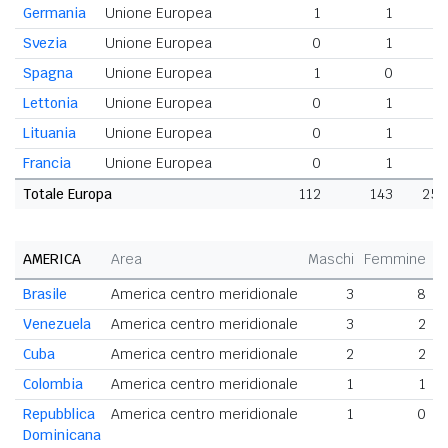
Germania
Unione Europea
1
1
Svezia
Unione Europea
0
1
Spagna
Unione Europea
1
0
Lettonia
Unione Europea
0
1
Lituania
Unione Europea
0
1
Francia
Unione Europea
0
1
Totale Europa
112
143
25
AMERICA
Area
Maschi
Femmine
T
Brasile
America centro meridionale
3
8
Venezuela
America centro meridionale
3
2
Cuba
America centro meridionale
2
2
Colombia
America centro meridionale
1
1
Repubblica
America centro meridionale
1
0
Dominicana