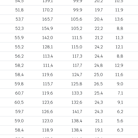
54,5
139,1
99,9
20,2
10,5
51,8
170,2
99,9
19,7
11,9
53,7
165,7
105,6
20,4
13,6
52,3
154,9
105,2
22,2
8,8
55,9
142,0
111,5
21,2
11,3
55,2
128,1
115,0
24,2
12,1
56,2
113,4
117,3
24,4
8,8
58,2
111,4
117,7
24,8
12,9
58,4
119,6
124,7
25,0
11,6
59,8
115,7
125,8
26,5
9,0
60,7
119,6
133,3
25,4
7,1
60,5
123,6
132,6
24,3
9,1
59,7
126,6
141,7
24,3
6,2
59,0
123,0
138,4
21,1
5,6
58,4
118,9
138,4
19,1
6,3