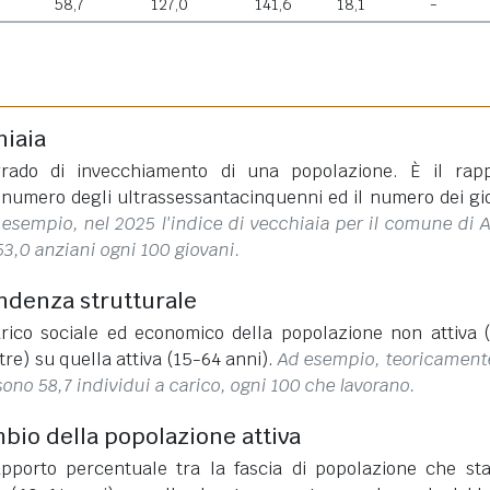
58,7
127,0
141,6
18,1
-
hiaia
rado di invecchiamento di una popolazione. È il rap
l numero degli ultrassessantacinquenni ed il numero dei gi
esempio, nel 2025 l'indice di vecchiaia per il comune di A
53,0 anziani ogni 100 giovani.
endenza strutturale
rico sociale ed economico della popolazione non attiva 
tre) su quella attiva (15-64 anni).
Ad esempio, teoricament
sono 58,7 individui a carico, ogni 100 che lavorano.
mbio della popolazione attiva
apporto percentuale tra la fascia di popolazione che st