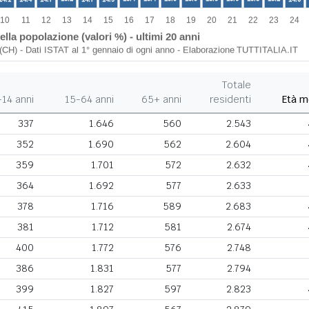
Totale
-14 anni
15-64 anni
65+ anni
residenti
Età m
337
1.646
560
2.543
352
1.690
562
2.604
359
1.701
572
2.632
364
1.692
577
2.633
378
1.716
589
2.683
381
1.712
581
2.674
400
1.772
576
2.748
386
1.831
577
2.794
399
1.827
597
2.823