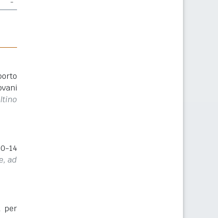
-
porto
ovani
ltino
(0-14
e, ad
a per