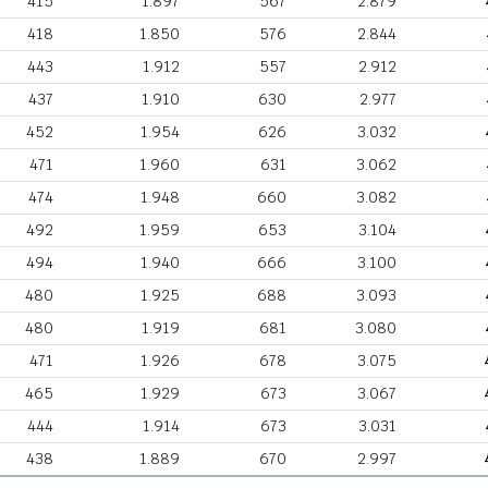
415
1.897
567
2.879
418
1.850
576
2.844
443
1.912
557
2.912
437
1.910
630
2.977
452
1.954
626
3.032
471
1.960
631
3.062
474
1.948
660
3.082
492
1.959
653
3.104
494
1.940
666
3.100
480
1.925
688
3.093
480
1.919
681
3.080
471
1.926
678
3.075
465
1.929
673
3.067
444
1.914
673
3.031
438
1.889
670
2.997