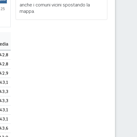
anche i comuni vicini spostando la
mappa.
edia
42,8
42,8
42,9
43,1
43,3
43,3
43,1
43,1
43,6