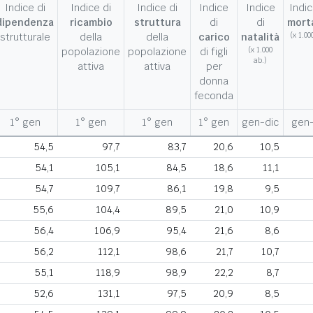
Indice di
Indice di
Indice di
Indice
Indice
Indic
dipendenza
ricambio
struttura
di
di
morta
strutturale
della
della
carico
natalità
(x 1.00
popolazione
popolazione
di figli
(x 1.000
ab.)
attiva
attiva
per
donna
feconda
1° gen
1° gen
1° gen
1° gen
gen-dic
gen-
54,5
97,7
83,7
20,6
10,5
54,1
105,1
84,5
18,6
11,1
54,7
109,7
86,1
19,8
9,5
55,6
104,4
89,5
21,0
10,9
56,4
106,9
95,4
21,6
8,6
56,2
112,1
98,6
21,7
10,7
55,1
118,9
98,9
22,2
8,7
52,6
131,1
97,5
20,9
8,5