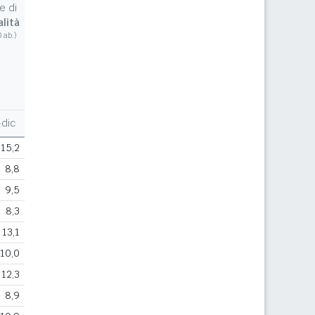
e di
lità
0 ab.)
dic
15,2
8,8
9,5
8,3
13,1
10,0
12,3
8,9