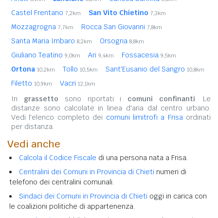
Castel Frentano
San Vito Chietino
7,2km
7,3km
Mozzagrogna
Rocca San Giovanni
7,7km
7,8km
Santa Maria Imbaro
Orsogna
8,2km
8,8km
Giuliano Teatino
Ari
Fossacesia
9,0km
9,4km
9,5km
Ortona
Tollo
Sant'Eusanio del Sangro
10,2km
10,5km
10,8km
Filetto
Vacri
10,9km
12,1km
In
grassetto
sono riportati i
comuni confinanti
. Le
distanze sono calcolate in linea d'aria dal centro urbano.
Vedi l'elenco completo dei
comuni limitrofi a Frisa
ordinati
per distanza.
Vedi anche
Calcola il Codice Fiscale
di una persona nata a Frisa.
Centralini dei Comuni in Provincia di Chieti
numeri di
telefono dei centralini comunali.
Sindaci dei Comuni in Provincia di Chieti
oggi in carica con
le coalizioni politiche di appartenenza.