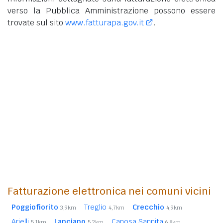
verso la Pubblica Amministrazione possono essere
trovate sul sito
www.fatturapa.gov.it
.
Fatturazione elettronica nei comuni vicini
Poggiofiorito
Treglio
Crecchio
3,9km
4,7km
4,9km
Arielli
Lanciano
Canosa Sannita
5,1km
5,2km
6,8km