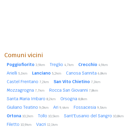
Comuni vicini
Poggiofiorito
Treglio
Crecchio
3,9km
4,7km
4,9km
Arielli
Lanciano
Canosa Sannita
5,1km
5,2km
6,8km
Castel Frentano
San Vito Chietino
7,2km
7,3km
Mozzagrogna
Rocca San Giovanni
7,7km
7,8km
Santa Maria Imbaro
Orsogna
8,2km
8,8km
Giuliano Teatino
Ari
Fossacesia
9,0km
9,4km
9,5km
Ortona
Tollo
Sant'Eusanio del Sangro
10,2km
10,5km
10,8km
Filetto
Vacri
10,9km
12,1km