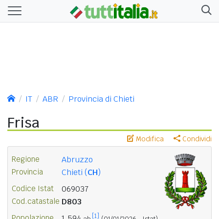
IT
ABR
Provincia di Chieti
Frisa
Modifica
Condividi
Regione
Abruzzo
Provincia
Chieti (
CH
)
Codice Istat
069037
Cod.catastale
D803
[1]
Popolazione
1.594
ab.
(01/01/2026 - Istat)