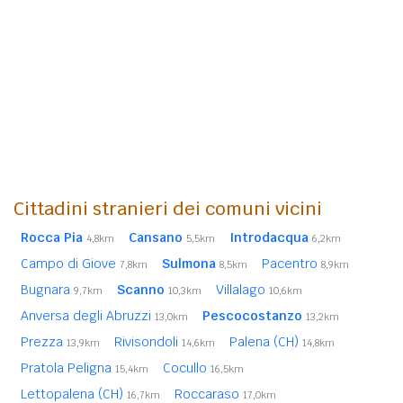
Cittadini stranieri dei comuni vicini
Rocca Pia
Cansano
Introdacqua
4,8km
5,5km
6,2km
Campo di Giove
Sulmona
Pacentro
7,8km
8,5km
8,9km
Bugnara
Scanno
Villalago
9,7km
10,3km
10,6km
Anversa degli Abruzzi
Pescocostanzo
13,0km
13,2km
Prezza
Rivisondoli
Palena (CH)
13,9km
14,6km
14,8km
Pratola Peligna
Cocullo
15,4km
16,5km
Lettopalena (CH)
Roccaraso
16,7km
17,0km