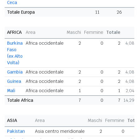
Ceca
Totale Europa
11
26
3
AFRICA
Area
Maschi
Femmine
Totale
%
Burkina
Africa occidentale
2
0
2
4,08%
Faso
(ex Alto
Volta)
Gambia
Africa occidentale
2
0
2
4,08%
Guinea
Africa occidentale
2
0
2
4,08%
Mali
Africa occidentale
1
0
1
2,04%
Totale Africa
7
0
7
14,29%
ASIA
Area
Maschi
Femmine
Tota
Pakistan
Asia centro meridionale
2
0