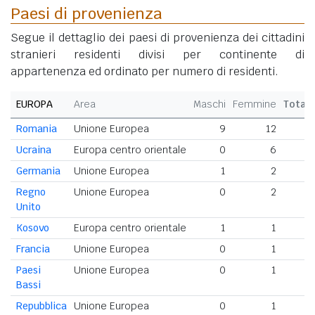
Paesi di provenienza
Segue il dettaglio dei paesi di provenienza dei cittadini
stranieri residenti divisi per continente di
appartenenza ed ordinato per numero di residenti.
EUROPA
Area
Maschi
Femmine
Total
Romania
Unione Europea
9
12
2
Ucraina
Europa centro orientale
0
6
Germania
Unione Europea
1
2
Regno
Unione Europea
0
2
Unito
Kosovo
Europa centro orientale
1
1
Francia
Unione Europea
0
1
Paesi
Unione Europea
0
1
Bassi
Repubblica
Unione Europea
0
1