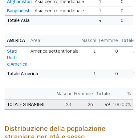
Afghanistan
Asia centro meridionale
1
0
Bangladesh
Asia centro meridionale
1
0
Totale Asia
4
0
AMERICA
Area
Maschi
Femmine
Totale
Stati
America settentrionale
1
0
1
Uniti
d'America
Totale America
1
0
1
Maschi
Femmine
Totale
%
TOTALE STRANIERI
23
26
49
100,00%
Distribuzione della popolazione
straniera per età e sesso